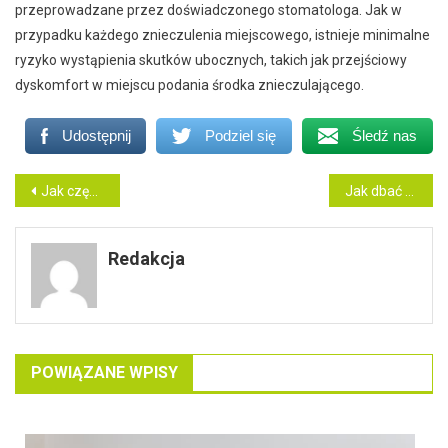
przeprowadzane przez doświadczonego stomatologa. Jak w
przypadku każdego znieczulenia miejscowego, istnieje minimalne
ryzyko wystąpienia skutków ubocznych, takich jak przejściowy
dyskomfort w miejscu podania środka znieczulającego.
Udostępnij
Podziel się
Śledź nas
Nawigacja
Jak często trzeba odwiedzać ortodontę podczas leczenia aparatem headgear?
Jak dbać o higienę jamy ustnej po wszczepieniu śruby implantu zębowego?
wpisu
Redakcja
POWIĄZANE WPISY