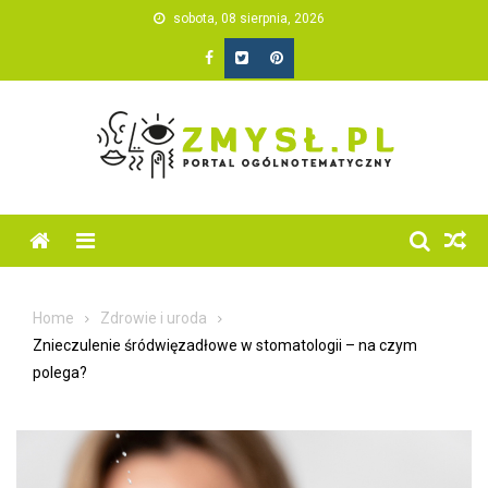
Skip
sobota, 08 sierpnia, 2026
to
content
Home
Zdrowie i uroda
Znieczulenie śródwięzadłowe w stomatologii – na czym
polega?