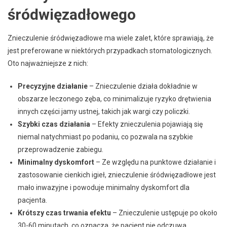
śródwięzadłowego
Znieczulenie śródwięzadłowe ma wiele zalet, które sprawiają, że
jest preferowane w niektórych przypadkach stomatologicznych.
Oto najważniejsze z nich:
Precyzyjne działanie
– Znieczulenie działa dokładnie w
obszarze leczonego zęba, co minimalizuje ryzyko drętwienia
innych części jamy ustnej, takich jak wargi czy policzki.
Szybki czas działania
– Efekty znieczulenia pojawiają się
niemal natychmiast po podaniu, co pozwala na szybkie
przeprowadzenie zabiegu.
Minimalny dyskomfort
– Ze względu na punktowe działanie i
zastosowanie cienkich igieł, znieczulenie śródwięzadłowe jest
mało inwazyjne i powoduje minimalny dyskomfort dla
pacjenta.
Krótszy czas trwania efektu
– Znieczulenie ustępuje po około
30-60 minutach, co oznacza, że pacjent nie odczuwa