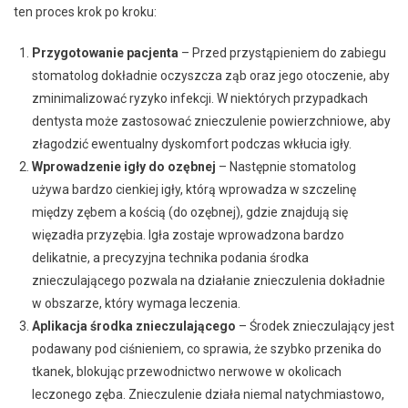
ten proces krok po kroku:
Przygotowanie pacjenta
– Przed przystąpieniem do zabiegu
stomatolog dokładnie oczyszcza ząb oraz jego otoczenie, aby
zminimalizować ryzyko infekcji. W niektórych przypadkach
dentysta może zastosować znieczulenie powierzchniowe, aby
złagodzić ewentualny dyskomfort podczas wkłucia igły.
Wprowadzenie igły do ozębnej
– Następnie stomatolog
używa bardzo cienkiej igły, którą wprowadza w szczelinę
między zębem a kością (do ozębnej), gdzie znajdują się
więzadła przyzębia. Igła zostaje wprowadzona bardzo
delikatnie, a precyzyjna technika podania środka
znieczulającego pozwala na działanie znieczulenia dokładnie
w obszarze, który wymaga leczenia.
Aplikacja środka znieczulającego
– Środek znieczulający jest
podawany pod ciśnieniem, co sprawia, że szybko przenika do
tkanek, blokując przewodnictwo nerwowe w okolicach
leczonego zęba. Znieczulenie działa niemal natychmiastowo,