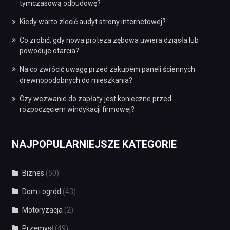
tymczasową odbudowę?
Kiedy warto zlecić audyt strony internetowej?
Co zrobić, gdy nowa proteza zębowa uwiera dziąsła lub
powoduje otarcia?
Na co zwrócić uwagę przed zakupem paneli ściennych
drewnopodobnych do mieszkania?
Czy wezwanie do zapłaty jest konieczne przed
rozpoczęciem windykacji firmowej?
NAJPOPULARNIEJSZE KATEGORIE
Biznes
(50)
Dom i ogród
(43)
Motoryzacja
(2)
Przemysł
(49)