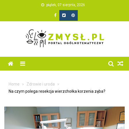
Skip
piątek, 07 sierpnia, 2026
to
content
Home
Zdrowie i uroda
Na czym polega resekcja wierzchołka korzenia zęba?