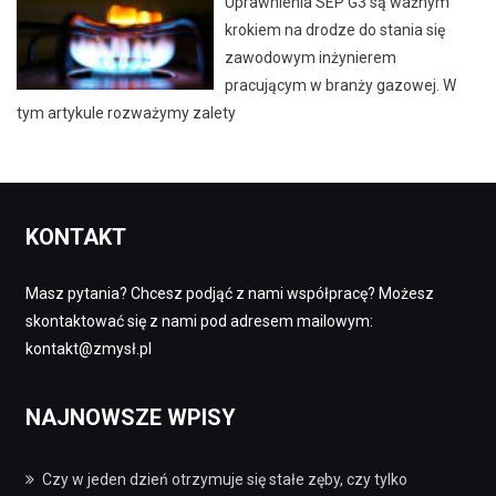
Uprawnienia SEP G3 są ważnym
krokiem na drodze do stania się
zawodowym inżynierem
pracującym w branży gazowej. W
tym artykule rozważymy zalety
KONTAKT
Masz pytania? Chcesz podjąć z nami współpracę? Możesz
skontaktować się z nami pod adresem mailowym:
kontakt@zmysł.pl
NAJNOWSZE WPISY
Czy w jeden dzień otrzymuje się stałe zęby, czy tylko