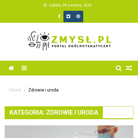
Skip
sobota, 08 sierpnia, 2026
to
content
Home
Zdrowie i uroda
KATEGORIA:
ZDROWIE I URODA