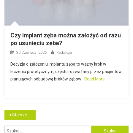
Czy implant zęba można założyć od razu
po usunięciu zęba?
30 Czerwca, 2026
Redakcja
Decyzja o założeniu implantu zęba to ważny krok w
leczeniu protetycznym, często rozważany przez pacjentów
planujących odbudowę braków zębow
Read More…
Nawigacja
Starsze wpisy
po
Szukaj: