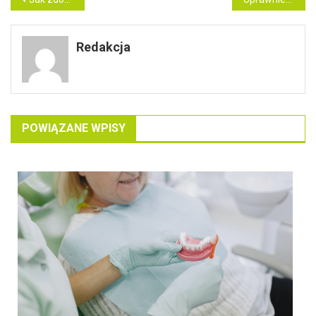
Nawigacja
wpisu
Redakcja
POWIĄZANE WPISY