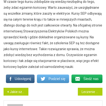
W czasie tego kursu zdobędzie się wiedzę niezbędną do tego,
żeby zdać egzamin końcowy. Warto zauważyć, że uwzględniane
są wszelkie zmiany, które zaszły w elektryce. Kursy SEP odbywają
się na całym terenie kraju i to także w mniejszych miastach,
dlatego dostęp do nich jest całkowicie otwarty. Na oficjalnej stronie
internetowej Stowarzyszenia Elektryków Polskich można
sprawdzić kiedy i gdzie dokładnie organizowane są kursy. Na
uwagę zasługuje również fakt, że szkolenia SEP są też dostępne
jako kursy internetowe. Takie rozwiązanie sprawia, że można
zdobyć wiedzę bez wychodzenia z domu. Oczywiście egzamin
końcowy i tak zdaje się stacjonarnie w placówce, więc jego efekt
końcowy będzie zależał od samodzielnej nauki.
Udostępnij
Podziel się
Śledź nas
Nawigacja
Jakie szkolenia sep wybrać?
Leczenie zębów w narkozie. Możliwe także w Krakowie
wpisu