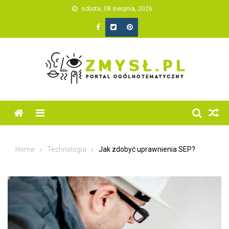
Skip
sobota, 08 sierpnia, 2026
to
content
Home
Technologia
Jak zdobyć uprawnienia SEP?