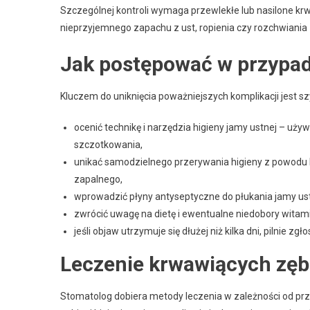
Szczególnej kontroli wymaga przewlekłe lub nasilone kr
nieprzyjemnego zapachu z ust, ropienia czy rozchwiania
Jak postępować w przypa
Kluczem do uniknięcia poważniejszych komplikacji jest sz
ocenić technikę i narzędzia higieny jamy ustnej – uży
szczotkowania,
unikać samodzielnego przerywania higieny z powodu k
zapalnego,
wprowadzić płyny antyseptyczne do płukania jamy ust
zwrócić uwagę na dietę i ewentualne niedobory witami
jeśli objaw utrzymuje się dłużej niż kilka dni, pilnie z
Leczenie krwawiących zębó
Stomatolog dobiera metody leczenia w zależności od pr