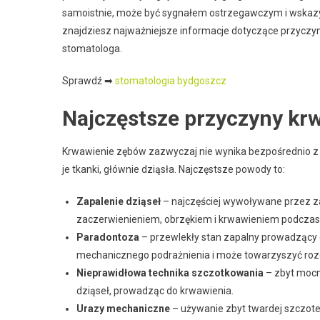
samoistnie, może być sygnałem ostrzegawczym i wskazy
znajdziesz najważniejsze informacje dotyczące przyczyn 
stomatologa.
Sprawdź ➡
stomatologia bydgoszcz
Najczęstsze przyczyny kr
Krwawienie zębów zazwyczaj nie wynika bezpośrednio z
je tkanki, głównie dziąsła. Najczęstsze powody to:
Zapalenie dziąseł
– najczęściej wywoływane przez za
zaczerwienieniem, obrzękiem i krwawieniem podczas 
Paradontoza
– przewlekły stan zapalny prowadzący 
mechanicznego podrażnienia i może towarzyszyć roz
Nieprawidłowa technika szczotkowania
– zbyt moc
dziąseł, prowadząc do krwawienia.
Urazy mechaniczne
– używanie zbyt twardej szczote