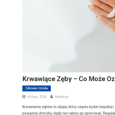
Krwawiące Zęby – Co Może Oz
Zdrowie I Uroda
6 Maja, 2026
Redakcja
Krwawienie zębów to objaw, który często budzi niepokój 
poważnej choroby, nigdy nie należy go ignorować. Regula