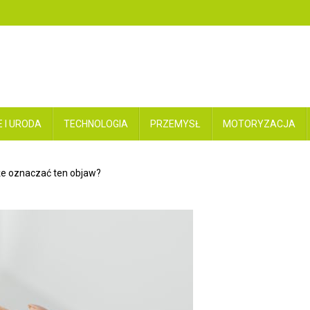
 I URODA
TECHNOLOGIA
PRZEMYSŁ
MOTORYZACJA
e oznaczać ten objaw?