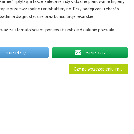
 kamień i płytkę, a także zalecane indywidualne planowanie higieny
pie przeciwzapalne i antybakteryjne. Przy podejrzeniu chorób
adania diagnostyczne oraz konsultacje lekarskie.
ować ze stomatologiem, ponieważ szybkie działanie pozwala
Podziel się
Śledź nas
Czy po wszczepieniu implantu zęba można iść do pracy?