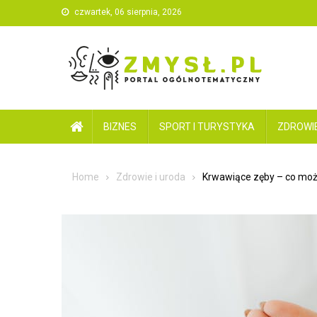
Skip
czwartek, 06 sierpnia, 2026
to
content
BIZNES
SPORT I TURYSTYKA
ZDROWIE
Home
Zdrowie i uroda
Krwawiące zęby – co moż