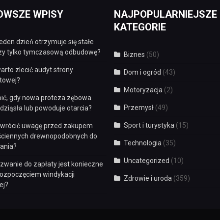
OWSZE WPISY
NAJPOPULARNIEJSZE
KATEGORIE
eden dzień otrzymuje się stałe
czy tylko tymczasową odbudowę?
Biznes
(50)
arto zlecić audyt strony
Dom i ogród
(43)
etowej?
Motoryzacja
(2)
bić, gdy nowa proteza zębowa
Przemysł
(49)
dziąsła lub powoduje otarcia?
Sport i turystyka
(15)
zwrócić uwagę przed zakupem
 ściennych drewnopodobnych do
Technologia
(35)
ania?
Uncategorized
(10)
zwanie do zapłaty jest konieczne
rozpoczęciem windykacji
Zdrowie i uroda
(359)
ej?