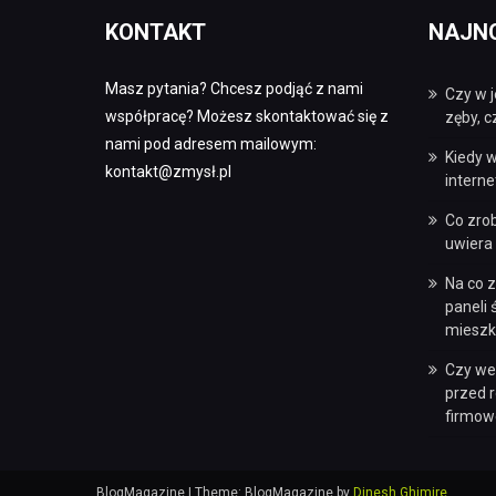
KONTAKT
NAJN
Masz pytania? Chcesz podjąć z nami
Czy w j
współpracę? Możesz skontaktować się z
zęby, 
nami pod adresem mailowym:
Kiedy w
kontakt@zmysł.pl
intern
Co zro
uwiera 
Na co 
paneli
mieszk
Czy we
przed 
firmow
BlogMagazine
|
Theme: BlogMagazine by
Dinesh Ghimire
.