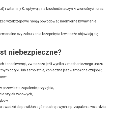
ut) i witaminy K, wpływają na kruchość naczyń krwionośnych oraz
przeciwzakrzepowe mogą powodować nadmierne krwawienie
rmonalne czy zaburzenia krzepnięcia krwi także objawiają się
st niebezpieczne?
h konsekwencji, zwłaszcza jeśli wynika z mechanicznego urazu.
katnym dotyku lub samoistnie, konieczna jest wzmożona czujność.
emów:
 w przewlekłe zapalenie przyzębia,
ęcie szyjek zębowych,
zębów,
prowadzić do powikłań ogólnoustrojowych, np. zapalenia wsierdzia.