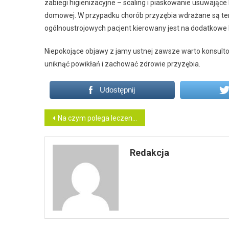
zabiegi higienizacyjne – scaling i piaskowanie usuwające
domowej. W przypadku chorób przyzębia wdrażane są tera
ogólnoustrojowych pacjent kierowany jest na dodatkowe b
Niepokojące objawy z jamy ustnej zawsze warto konsult
uniknąć powikłań i zachować zdrowie przyzębia.
Udostępnij
Nawigacja
Na czym polega leczenie ortodontyczne?
wpisu
Redakcja