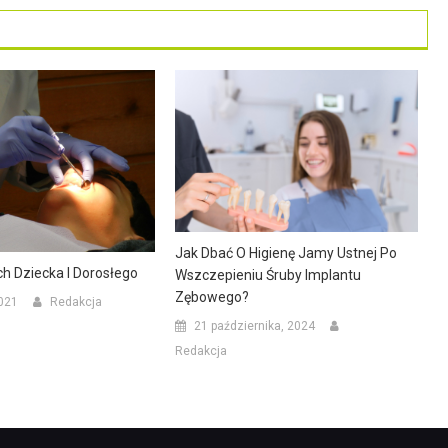
Jak Dbać O Higienę Jamy Ustnej Po
h Dziecka I Dorosłego
Wszczepieniu Śruby Implantu
Zębowego?
021
Redakcja
21 października, 2024
Redakcja