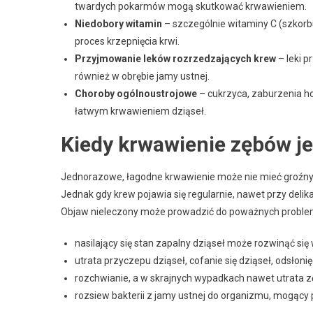
twardych pokarmów mogą skutkować krwawieniem.
Niedobory witamin
– szczególnie witaminy C (szkorb
proces krzepnięcia krwi.
Przyjmowanie leków rozrzedzających krew
– leki 
również w obrębie jamy ustnej.
Choroby ogólnoustrojowe
– cukrzyca, zaburzenia ho
łatwym krwawieniem dziąseł.
Kiedy krwawienie zębów je
Jednorazowe, łagodne krwawienie może nie mieć groźnyc
Jednak gdy krew pojawia się regularnie, nawet przy deli
Objaw nieleczony może prowadzić do poważnych probl
nasilający się stan zapalny dziąseł może rozwinąć się
utrata przyczepu dziąseł, cofanie się dziąseł, odsłoni
rozchwianie, a w skrajnych wypadkach nawet utrata 
rozsiew bakterii z jamy ustnej do organizmu, mogący 