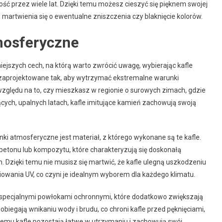
ość przez wiele lat. Dzięki temu możesz cieszyć się pięknem swojej
 martwienia się o ewentualne zniszczenia czy blaknięcie kolorów.
mosferyczne
ejszych cech, na którą warto zwrócić uwagę, wybierając kafle
ą zaprojektowane tak, aby wytrzymać ekstremalne warunki
zględu na to, czy mieszkasz w regionie o surowych zimach, gdzie
ących, upalnych latach, kafle imitujące kamień zachowują swoją
 atmosferyczne jest materiał, z którego wykonane są te kafle.
betonu lub kompozytu, które charakteryzują się doskonałą
 Dzięki temu nie musisz się martwić, że kafle ulegną uszkodzeniu
iowania UV, co czyni je idealnym wyborem dla każdego klimatu.
 specjalnymi powłokami ochronnymi, które dodatkowo zwiększają
biegają wnikaniu wody i brudu, co chroni kafle przed pęknięciami,
temu kafle pozostają łatwe w utrzymaniu i zachowują swój