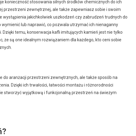
minuje konieczność stosowania silnych środków chemicznych do ich
jej przestrzeni zewnętrznej, ale także zapewniasz sobie i swoim
ie wystąpienia jakichkolwiek uszkodzeń czy zabrudzeń trudnych do
o wymienić lub naprawić, co pozwala utrzymać ich nienaganny
Dzięki temu, konserwacja kafli imitujących kamień jest nie tylko
ąc, że są one idealnym rozwiązaniem dla każdego, kto ceni sobie
znych.
ie do aranżacji przestrzeni zewnętrznych, ale także sposób na
nia. Dzięki ich trwałości, łatwości montażu i różnorodności
e stworzyć wyjątkową i funkcjonalną przestrzeń na świeżym
ń?