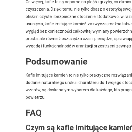
Co więcej, kafle te są odporne na pleśń i grzyby, co eli
czyszczenia. Dzięki temu, nie tylko dbasz o estetykę swo
bliskim czyste i bezpieczne otoczenie. Dodatkowo, w raz
usunięcia, kafle imitujące kamień zazwyczaj można łatw
wygląd bez konieczności całkowitej wymiany powierzchni. 
prosta, ale również oszczędza czas i pieniądze, sprawiaj
wygodę i funkcjonalność w aranżacji przestrzeni zewnętr
Podsumowanie
Kafle imitujące kamień to nie tylko praktyczne rozwiązan
dodanie naturalnego uroku i charakteru do Twojego otocze
wzorów, są doskonałym wyborem dla każdego, kto pragni
powietrzu.
FAQ
Czym są kafle imitujące kamie