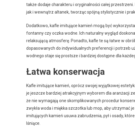
także dodaje charakteru i oryginalności całej przestrze
jak i wewnątrz altanek, tworząc spójną stylistycznie i pra
Dodatkowo, kafle imitujące kamień mogą być wykorzysta
fontanny czy oczka wodne. Ich naturalny wygląd doskona
relaksującą atmosferę. Ponadto, kafle te są łatwe w obró
dopasowanych do indywidualnych preferencji i potrzeb 
wodnego staje się prostsze i bardziej dostępne dla każd
Łatwa konserwacja
Kafle imitujące kamień, oprócz swojej wyjątkowej estetyki
je jeszcze bardziej atrakcyjnym wyborem dla aranżacji zew
że nie wymagają one skomplikowanych procedur konserwa
zwykła woda i miękka szczotka lub mop, aby utrzymać je w
imitujących kamień usuwa zabrudzenia, pył i osady, które
lśniące.