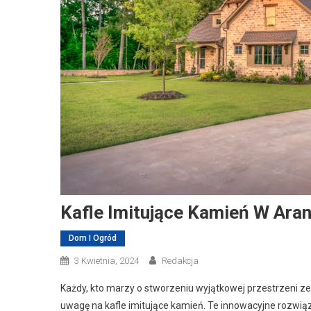
Kafle Imitujące Kamień W Ara
Dom I Ogród
3 Kwietnia, 2024
Redakcja
Każdy, kto marzy o stworzeniu wyjątkowej przestrzeni z
uwagę na kafle imitujące kamień. Te innowacyjne rozwiąza