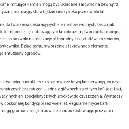
ni. Kafle imitujące kamień mogą być układane zarówno na zewnątrz,
ktyczną aranżację, która będzie cieszyć oko przez wiele lat.
ne do tworzenia dekoracyjnych elementów wodnych, takich jak
le komponuje się z otaczającym krajobrazem, tworząc harmonijną i
bce, co pozwala na realizację różnorodnych kształtów i rozmiarów,
użytkownika. Dzięki temu, stworzenie efektownego elementu
ego entuzjasty ogrodów.
 i trwałości, charakteryzują się również łatwą konserwacją, co czyni
nętrznych przestrzeni. Jedną z głównych zalet tych kafli jest fakt,
cyjnych ani specjalistycznych środków do czyszczenia. Wystarczy
 doskonałej kondycji przez wiele lat. Regularne mycie kafli
 mogą gromadzić się na powierzchni, pozostawiając je czyste i