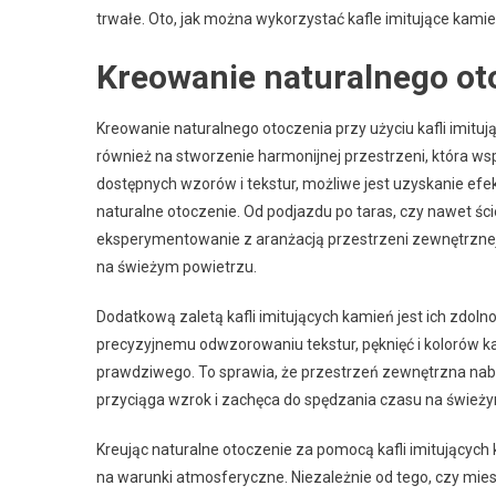
trwałe. Oto, jak można wykorzystać kafle imitujące kam
Kreowanie naturalnego ot
Kreowanie naturalnego otoczenia przy użyciu kafli imituj
również na stworzenie harmonijnej przestrzeni, która ws
dostępnych wzorów i tekstur, możliwe jest uzyskanie efe
naturalne otoczenie. Od podjazdu po taras, czy nawet śc
eksperymentowanie z aranżacją przestrzeni zewnętrznej, 
na świeżym powietrzu.
Dodatkową zaletą kafli imitujących kamień jest ich zdolno
precyzyjnemu odwzorowaniu tekstur, pęknięć i kolorów k
prawdziwego. To sprawia, że przestrzeń zewnętrzna nabie
przyciąga wzrok i zachęca do spędzania czasu na śwież
Kreując naturalne otoczenie za pomocą kafli imitujących
na warunki atmosferyczne. Niezależnie od tego, czy mie