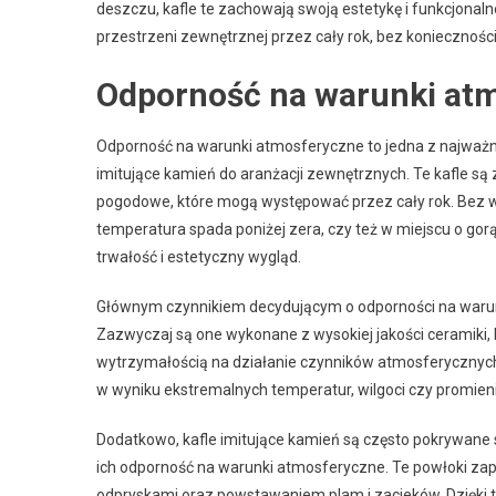
deszczu, kafle te zachowają swoją estetykę i funkcjonaln
przestrzeni zewnętrznej przez cały rok, bez konieczności
Odporność na warunki at
Odporność na warunki atmosferyczne to jedna z najważni
imitujące kamień do aranżacji zewnętrznych. Te kafle s
pogodowe, które mogą występować przez cały rok. Bez w
temperatura spada poniżej zera, czy też w miejscu o gor
trwałość i estetyczny wygląd.
Głównym czynnikiem decydującym o odporności na warunki
Zazwyczaj są one wykonane z wysokiej jakości ceramiki, 
wytrzymałością na działanie czynników atmosferycznych.
w wyniku ekstremalnych temperatur, wilgoci czy promien
Dodatkowo, kafle imitujące kamień są często pokrywane
ich odporność na warunki atmosferyczne. Te powłoki zapo
odpryskami oraz powstawaniem plam i zacieków. Dzięki 