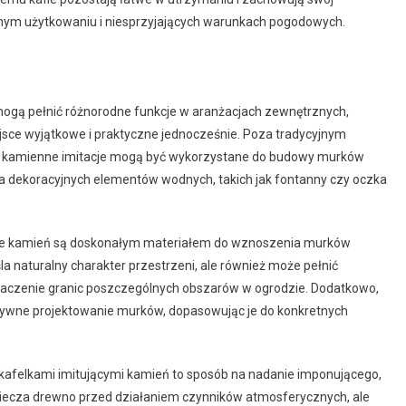
wnym użytkowaniu i niesprzyjających warunkach pogodowych.
 mogą pełnić różnorodne funkcje w aranżacjach zewnętrznych,
jsce wyjątkowe i praktyczne jednocześnie. Poza tradycyjnym
te kamienne imitacje mogą być wykorzystane do budowy murków
a dekoracyjnych elementów wodnych, takich jak fontanny czy oczka
mitujące kamień są doskonałym materiałem do wznoszenia murków
a naturalny charakter przestrzeni, ale również może pełnić
yznaczenie granic poszczególnych obszarów w ogrodzie. Dodatkowo,
eatywne projektowanie murków, dopasowując je do konkretnych
h kafelkami imitującymi kamień to sposób na nadanie imponującego,
zpiecza drewno przed działaniem czynników atmosferycznych, ale