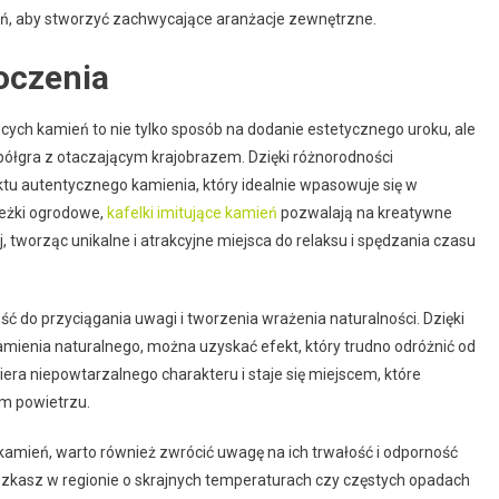
ień, aby stworzyć zachwycające aranżacje zewnętrzne.
oczenia
ących kamień to nie tylko sposób na dodanie estetycznego uroku, ale
półgra z otaczającym krajobrazem. Dzięki różnorodności
ktu autentycznego kamienia, który idealnie wpasowuje się w
ieżki ogrodowe,
kafelki imitujące kamień
pozwalają na kreatywne
tworząc unikalne i atrakcyjne miejsca do relaksu i spędzania czasu
ść do przyciągania uwagi i tworzenia wrażenia naturalności. Dzięki
amienia naturalnego, można uzyskać efekt, który trudno odróżnić od
ra niepowtarzalnego charakteru i staje się miejscem, które
ym powietrzu.
 kamień, warto również zwrócić uwagę na ich trwałość i odporność
szkasz w regionie o skrajnych temperaturach czy częstych opadach