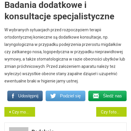
Badania dodatkowe i
konsultacje specjalistyczne
W wybranych sytuacjach przed rozpoczęciem terapii
ortodontycznej konieczne są dodatkowe konsultacje, np.
laryngologiczna w przypadku podejrzenia przerostu migdałków
czy zatkanego nosa, logopedyczna w przypadku nieprawidłowej
wymowy, a także stomatologiczna w razie obecności ubytków lub
zmian próchnicowych. Przed założeniem aparatu należy też
wyleczyć wszystkie obecne stany zapalne dziąseł i uzupełnić
ewentualne braki w higienie jamy ustnej.
Udostępnij
Podziel się
Śledź nas
Nawigacja
Czy można skrócić protezę, żeby nie wywoływała odruchu wymiotnego?
Czy fotowoltaika dla przedsiębiorstwa ma sens, jeśli firma pracuje głównie wieczorem lub nocą?
wpisu