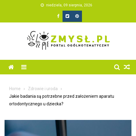
Skip
niedziela, 09 sierpnia, 2026
to
content
Home
Zdrowie i uroda
Jakie badania są potrzebne przed założeniem aparatu
ortodontycznego u dziecka?