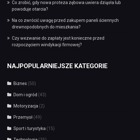
Co zrobić, gdy nowa proteza zębowa uwiera dziąsła lub
powoduje otarcia?
Na co zwrócić uwagę przed zakupem paneli ściennych
drewnopodobnych do mieszkania?
Czy wezwanie do zapłaty jest konieczne przed
rozpoczęciem windykacji firmowej?
NAJPOPULARNIEJSZE KATEGORIE
Biznes
(50)
Dom i ogród
(43)
Motoryzacja
(2)
Przemysł
(49)
Sport i turystyka
(15)
Technologia
(35)