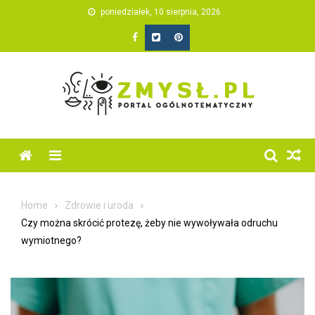
Skip
poniedziałek, 10 sierpnia, 2026
to
content
Home
Zdrowie i uroda
Czy można skrócić protezę, żeby nie wywoływała odruchu
wymiotnego?