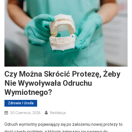
Czy Można Skrócić Protezę, Żeby
Nie Wywoływała Odruchu
Wymiotnego?
Zdrowie I Uroda
30 Czerwca, 2026
Redakcja
Odruch wymiotny pojawiający się po założeniu nowej protezy to
dość częsty problem, z którym zgłaszają się pacjenci do