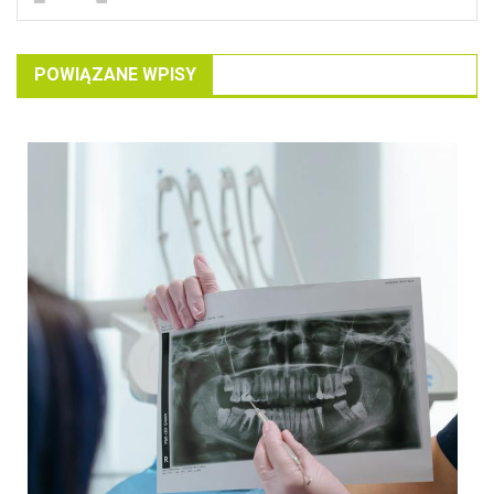
POWIĄZANE WPISY