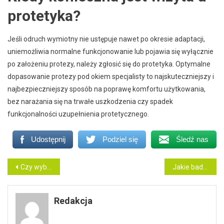
protetyka?
Jeśli odruch wymiotny nie ustępuje nawet po okresie adaptacji,
uniemożliwia normalne funkcjonowanie lub pojawia się wyłącznie
po założeniu protezy, należy zgłosić się do protetyka. Optymalne
dopasowanie protezy pod okiem specjalisty to najskuteczniejszy i
najbezpieczniejszy sposób na poprawę komfortu użytkowania,
bez narażania się na trwałe uszkodzenia czy spadek
funkcjonalności uzupełnienia protetycznego.
Udostępnij
Podziel się
Śledź nas
Nawigacja
Czy wybielanie zębów usuwa przebarwienia po kawie i papierosach?
Jakie badania są potrzebne przed założeniem aparatu ortodontycznego u dziecka?
wpisu
Redakcja