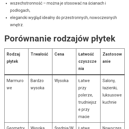
wszechstronność – można je stosować na ścianach i
podłogach,
elegancki wygląd idealny do przestronnych, nowoczesnych
wnętrz.
Porównanie rodzajów płytek
Rodzaj
Trwałość
Cena
Łatwość
Zastosow
płytek
czyszcze
anie
nia
Marmuro
Bardzo
Wysoka
Łatwe
Salony,
we
wysoka
przy
łazienki,
polerze,
luksusowe
trudniejsz
kuchnie
e przy
macie
Geometry
Wysoka
Średnia/W
Łatwe
Nowoczes