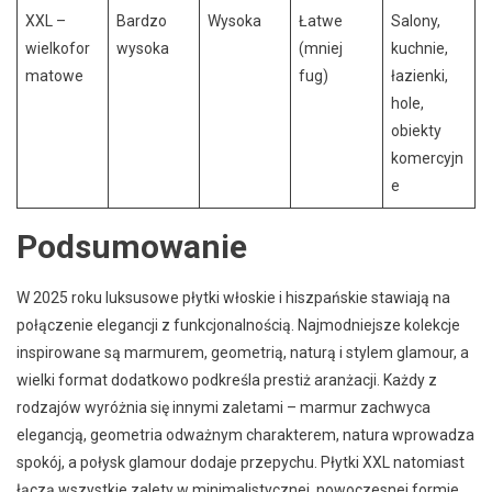
XXL –
Bardzo
Wysoka
Łatwe
Salony,
wielkofor
wysoka
(mniej
kuchnie,
matowe
fug)
łazienki,
hole,
obiekty
komercyjn
e
Podsumowanie
W 2025 roku luksusowe płytki włoskie i hiszpańskie stawiają na
połączenie elegancji z funkcjonalnością. Najmodniejsze kolekcje
inspirowane są marmurem, geometrią, naturą i stylem glamour, a
wielki format dodatkowo podkreśla prestiż aranżacji. Każdy z
rodzajów wyróżnia się innymi zaletami – marmur zachwyca
elegancją, geometria odważnym charakterem, natura wprowadza
spokój, a połysk glamour dodaje przepychu. Płytki XXL natomiast
łączą wszystkie zalety w minimalistycznej, nowoczesnej formie.