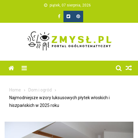
Skip
piątek, 07 sierpnia, 2026
to
content
Home
Dom i ogród
Najmodniejsze wzory luksusowych płytek włoskich i
hiszpańskich w 2025 roku