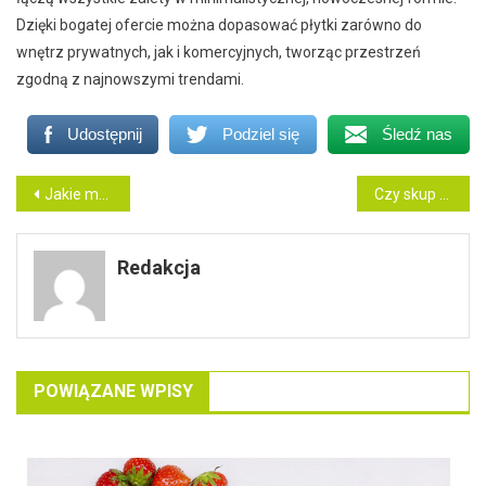
Dzięki bogatej ofercie można dopasować płytki zarówno do
wnętrz prywatnych, jak i komercyjnych, tworząc przestrzeń
zgodną z najnowszymi trendami.
Udostępnij
Podziel się
Śledź nas
Nawigacja
Jakie maszyny są niezbędne w każdej lodziarni?
Czy skup mieszkań kupuje lokale w złym stanie technicznym?
wpisu
Redakcja
POWIĄZANE WPISY