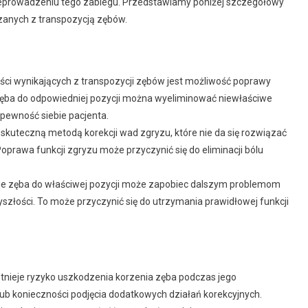
zeprowadzeniu tego zabiegu. Przedstawiamy poniżej szczegółowy
ązanych z transpozycją zębów.
ści wynikających z transpozycji zębów jest możliwość poprawy
 zęba do odpowiedniej pozycji można wyeliminować niewłaściwe
pewność siebie pacjenta.
skuteczną metodą korekcji wad zgryzu, które nie da się rozwiązać
prawa funkcji zgryzu może przyczynić się do eliminacji bólu
ie zęba do właściwej pozycji może zapobiec dalszym problemom
łości. To może przyczynić się do utrzymania prawidłowej funkcji
 istnieje ryzyko uszkodzenia korzenia zęba podczas jego
ub konieczności podjęcia dodatkowych działań korekcyjnych.