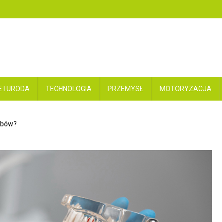
 I URODA
TECHNOLOGIA
PRZEMYSŁ
MOTORYZACJA
zębów?