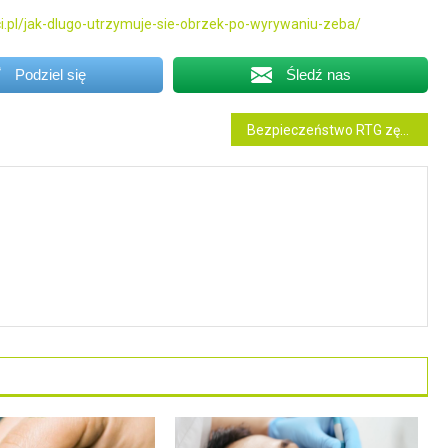
i.pl/jak-dlugo-utrzymuje-sie-obrzek-po-wyrywaniu-zeba/
Podziel się
Śledź nas
Bezpieczeństwo RTG zębów – rozwiewanie obaw dotyczących promieniowania