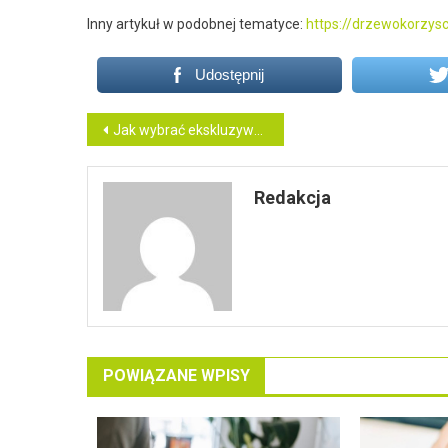
Inny artykuł w podobnej tematyce:
https://drzewokorzysc
Udostępnij
Nawigacja
Jak wybrać ekskluzywną kabinę prysznicową: kluczowe cechy i porady zakupowe
wpisu
Redakcja
POWIĄZANE WPISY