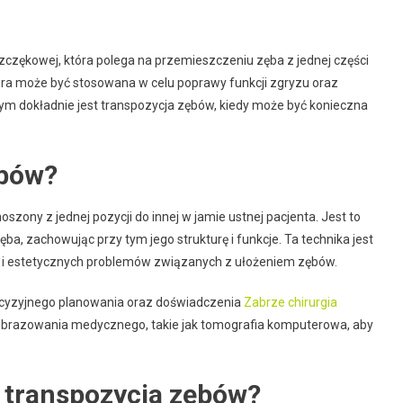
szczękowej, która polega na przemieszczeniu zęba z jednej części
tóra może być stosowana w celu poprawy funkcji zgryzu oraz
ym dokładnie jest transpozycja zębów, kiedy może być konieczna
ębów?
szony z jednej pozycji do innej w jamie ustnej pacjenta. Jest to
a, zachowując przy tym jego strukturę i funkcje. Ta technika jest
u i estetycznych problemów związanych z ułożeniem zębów.
ecyzyjnego planowania oraz doświadczenia
Zabrze chirurgia
obrazowania medycznego, takie jak tomografia komputerowa, aby
 transpozycja zębów?