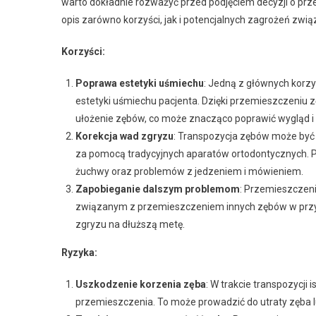
warto dokładnie rozważyć przed podjęciem decyzji o pr
opis zarówno korzyści, jak i potencjalnych zagrożeń zwi
Korzyści:
Poprawa estetyki uśmiechu
: Jedną z głównych korzy
estetyki uśmiechu pacjenta. Dzięki przemieszczeniu
ułożenie zębów, co może znacząco poprawić wygląd i 
Korekcja wad zgryzu
: Transpozycja zębów może być 
za pomocą tradycyjnych aparatów ortodontycznych. Po
żuchwy oraz problemów z jedzeniem i mówieniem.
Zapobieganie dalszym problemom
: Przemieszczen
związanym z przemieszczeniem innych zębów w przysz
zgryzu na dłuższą metę.
Ryzyka:
Uszkodzenie korzenia zęba
: W trakcie transpozycji
przemieszczenia. To może prowadzić do utraty zęba l