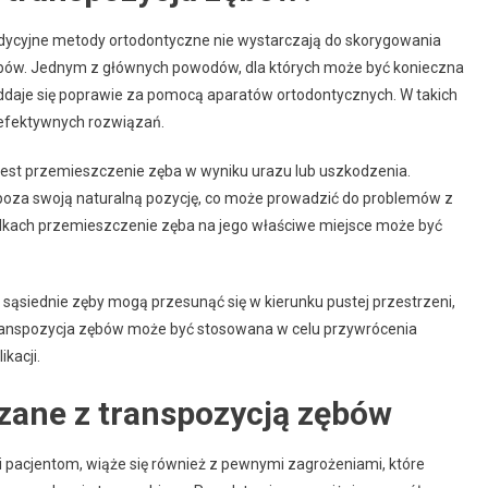
radycyjne metody ortodontyczne nie wystarczają do skorygowania
bów. Jednym z głównych powodów, dla których może być konieczna
oddaje się poprawie za pomocą aparatów ortodontycznych. W takich
efektywnych rozwiązań.
jest przemieszczenie zęba w wyniku urazu lub uszkodzenia.
 poza swoją naturalną pozycję, co może prowadzić do problemów z
adkach przemieszczenie zęba na jego właściwe miejsce może być
e sąsiednie zęby mogą przesunąć się w kierunku pustej przestrzeni,
 transpozycja zębów może być stosowana w celu przywrócenia
kacji.
ązane z transpozycją zębów
i pacjentom, wiąże się również z pewnymi zagrożeniami, które