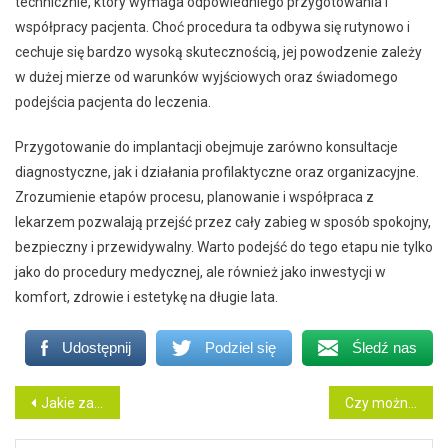
technicznie, który wymaga odpowiedniego przygotowania i
współpracy pacjenta. Choć procedura ta odbywa się rutynowo i
cechuje się bardzo wysoką skutecznością, jej powodzenie zależy
w dużej mierze od warunków wyjściowych oraz świadomego
podejścia pacjenta do leczenia.
Przygotowanie do implantacji obejmuje zarówno konsultacje
diagnostyczne, jak i działania profilaktyczne oraz organizacyjne.
Zrozumienie etapów procesu, planowanie i współpraca z
lekarzem pozwalają przejść przez cały zabieg w sposób spokojny,
bezpieczny i przewidywalny. Warto podejść do tego etapu nie tylko
jako do procedury medycznej, ale również jako inwestycji w
komfort, zdrowie i estetykę na długie lata.
Udostępnij
Podziel się
Śledź nas
Nawigacja
Jakie zabiegi wchodzą w skład higienizacji zębów?
Czy można spać w protezie zębowej?
wpisu