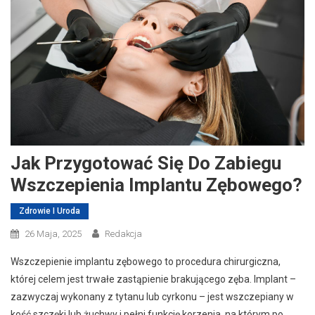
Jak Przygotować Się Do Zabiegu
Wszczepienia Implantu Zębowego?
Zdrowie I Uroda
26 Maja, 2025
Redakcja
Wszczepienie implantu zębowego to procedura chirurgiczna,
której celem jest trwałe zastąpienie brakującego zęba. Implant –
zazwyczaj wykonany z tytanu lub cyrkonu – jest wszczepiany w
kość szczęki lub żuchwy i pełni funkcję korzenia, na którym po