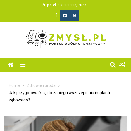
Skip
piątek, 07 sierpnia, 2026
to
content
Home
Zdrowie i uroda
Jak przygotować się do zabiegu wszczepienia implantu
zębowego?