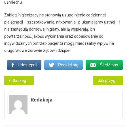
uśmiechu.
Zabiegi higienizacyjne stanowią uzupełnienie codziennej
pielęgnacji – szczotkowania, nitkowania i płukania jamy ustnej – i
nie zastępują domowej higieny, ale ją wspierają. Ich
powtarzalność, jakość wykonania oraz dopasowanie do
indywidualnych potrzeb pacjenta mogą mieć realny wpływ na
długofalowe zdrowie zębów i dziąseł.
Udostępnij
Podziel się
Śledź nas
Nawigacja
Dlaczego warto przeprowadzać wizytę adaptacyjną u stomatologa dziecięcego?
Jak przygotować się do zabiegu wszczepienia implantu zębowego?
wpisu
Redakcja