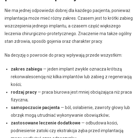
Nie ma jednej odpowiedzi dobrej dla każdego pacjenta, ponieważ
implantacja może mieć różny zakres. Czasem jest to krótki zabieg
wszczepienia jednego implantu, a czasem część większego
leczenia chirurgiczno-protetycznego. Znaczenie ma także ogólny
stan zdrowia, sposób gojenia oraz charakter pracy.
Na decyzję o powrocie do pracy wpływają przede wszystkim:
zakres zabiegu
— jeden implant zwykle oznacza krótszą
rekonwalescencję niż kilka implantów lub zabieg z regeneracją
kości;
rodzaj pracy
— praca biurowa jest mniej obciążająca niż praca
fizyczna;
samopoczucie pacjenta
— ból, osłabienie, zawroty głowy lub
obrzęk mogą utrudniać wykonywanie obowiązków;
zastosowane leczenie dodatkowe
— odbudowa kości,
podniesienie zatoki czy ekstrakcja zęba przed implantacją