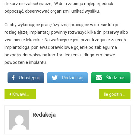
i lekarz nie zalecił inaczej. W dniu zabiegu najlepiej jednak
odpocząć, obserwować organizm i unikać wysiłku.
Osoby wykonujące pracę fizyczną, pracujące w stresie lub po
rozleglejszej implantacji powinny rozważyć kilka dni przerwy albo
zwolnienie lekarskie. Najważniejsze jest przestrzeganie zaleceń
implantologa, ponieważ prawidłowe gojenie po zabiegu ma
bezpośredni wpływ na komfort leczenia i długoterminowe
powodzenie implantu.
Udostępnij
Podziel się
Śledź nas
Nawigacja
Krwawiące zęby – co może oznaczać ten objaw?
Ile godzin dziennie trzeba nosić płytkę Schwarza?
wpisu
Redakcja