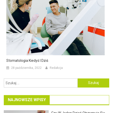
Stomatologia Kiedyś I Dziś
28 października, 2022
Redakcja
Szukaj:
NAJNOWSZE WPISY
Czy W Jeden Dzień Otrzymuje Się