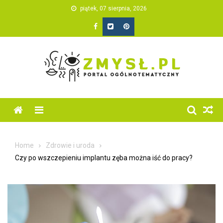
Skip
piątek, 07 sierpnia, 2026
to
content
Home
Zdrowie i uroda
Czy po wszczepieniu implantu zęba można iść do pracy?