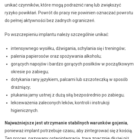
unikać czynników, które mogą podrażnić ranę lub zwiększyć
ryzyko powikłań. Powrót do pracy nie powinien oznaczać powrotu
do pełnej aktywności bez żadnych ograniczeń.
Po wszczepieniu implantu należy szczególnie unikać:
intensywnego wysiłku, dźwigania, schylania się i treningów;
palenia papierosów oraz spożywania alkoholu;
gorących napojów i bardzo gorących posiłków w początkowym
okresie po zabiegu;
dotykania rany językiem, palcami lub szczoteczką w sposób
drażniący;
płukania jamy ustnej z dużą siłą bezpośrednio po zabiegu;
lekceważenia zaleconych leków, kontroli i instrukcji
higienicznych.
Najważniejsze jest utrzymanie stabilnych warunków gojenia
,
ponieważ implant potrzebuje czasu, aby zintegrować się z kością.
Ten proces, nazywany osteointegracją, trwa znacznie dłużej niż