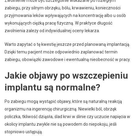
Zwolnienie może być szczególnie wskazane po rozległym
zabiegu, przy silnym obrzęku, bólu, krwawieniu, konieczności
przyjmowania leków wpływających na koncentrację albo u osób
wykonujących ciężką pracę fizyczną. W praktyce długość
zwolnienia zależy od indywidualnej oceny lekarza.
Warto zapytać o tę kwestię jeszcze przed planowaną implantacją.
Dzięki temu pacjent może odpowiednio zaplanować termin
zabiegu, obowiązki zawodowe i ewentualną nieobecność w pracy.
Jakie objawy po wszczepieniu
implantu są normalne?
Po zabiegu mogą wystąpić objawy, które są naturalną reakcją
organizmu na ingerencję chirurgiczną. Niewielki ból, obrzęk
policzka, tkliwość dziąsła, ślad krwi w ślinie czy uczucie napięcia w
okolicy implantu zwykle nie są powodem do niepokoju, jeśli
stopniowo ustępują.