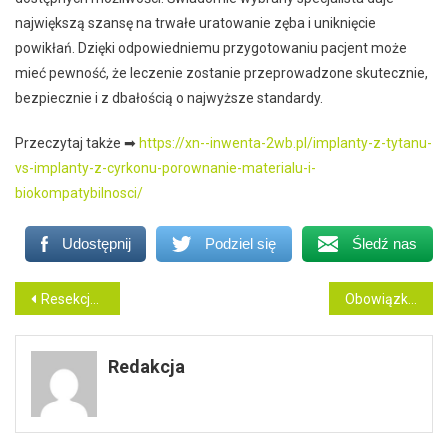
największą szansę na trwałe uratowanie zęba i uniknięcie
powikłań. Dzięki odpowiedniemu przygotowaniu pacjent może
mieć pewność, że leczenie zostanie przeprowadzone skutecznie,
bezpiecznie i z dbałością o najwyższe standardy.
Przeczytaj także ➡
https://xn--inwenta-2wb.pl/implanty-z-tytanu-
vs-implanty-z-cyrkonu-porownanie-materialu-i-
biokompatybilnosci/
Udostępnij
Podziel się
Śledź nas
Nawigacja
Resekcja wierzchołka korzenia – kiedy może uratować ząb?
Obowiązki właściciela budynku w zakresie systemów zabezpieczeń przeciwpożarowych
wpisu
Redakcja