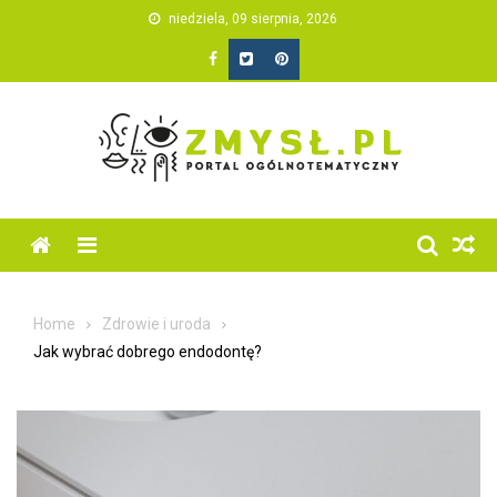
Skip
niedziela, 09 sierpnia, 2026
to
content
Home
Zdrowie i uroda
Jak wybrać dobrego endodontę?