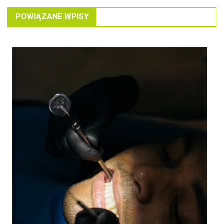
POWIĄZANE WPISY