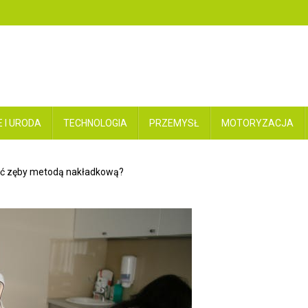
 I URODA
TECHNOLOGIA
PRZEMYSŁ
MOTORYZACJA
nić zęby metodą nakładkową?