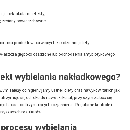
ej spektakularne efekty,
 się zmiany powierzchowne,
iminacja produktów barwiących z codziennej diety.
zwłaszcza głęboko osadzone lub pochodzenia antybiotykowego,
fekt wybielania nakładkowego?
ym zależy od higieny jamy ustnej, diety oraz nawyków, takich jak
 utrzymuje się od roku do nawet kilku lat, przy czym zaleca się
ych past podtrzymujących rozjaśnienie. Regularne kontrole i
uzyskanych rezultatów.
 procesu wybielania