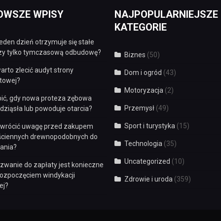
OWSZE WPISY
NAJPOPULARNIEJSZE
KATEGORIE
eden dzień otrzymuje się stałe
czy tylko tymczasową odbudowę?
Biznes
(50)
arto zlecić audyt strony
Dom i ogród
(43)
etowej?
Motoryzacja
(2)
bić, gdy nowa proteza zębowa
Przemysł
(49)
dziąsła lub powoduje otarcia?
Sport i turystyka
(15)
zwrócić uwagę przed zakupem
 ściennych drewnopodobnych do
Technologia
(35)
ania?
Uncategorized
(10)
zwanie do zapłaty jest konieczne
rozpoczęciem windykacji
Zdrowie i uroda
(359)
ej?