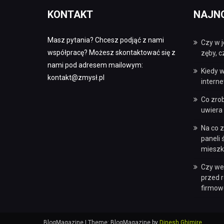
KONTAKT
NAJN
Masz pytania? Chcesz podjąć z nami
Czy w j
współpracę? Możesz skontaktować się z
zęby, 
nami pod adresem mailowym:
Kiedy w
kontakt@zmysł.pl
intern
Co zro
uwiera 
Na co 
paneli
mieszk
Czy we
przed 
firmow
BlogMagazine
|
Theme: BlogMagazine by
Dinesh Ghimire
.