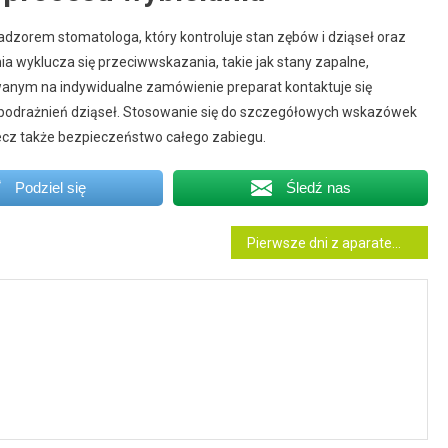
zorem stomatologa, który kontroluje stan zębów i dziąseł oraz
ia wyklucza się przeciwwskazania, takie jak stany zapalne,
anym na indywidualne zamówienie preparat kontaktuje się
 podrażnień dziąseł. Stosowanie się do szczegółowych wskazówek
 lecz także bezpieczeństwo całego zabiegu.
Podziel się
Śledź nas
Pierwsze dni z aparatem na zęby – czego się spodziewać?