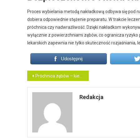
Proces wybielania metodą nakładkową odbywa się pod nad
dobiera odpowiednie stężenie preparatu. W trakcie leczen
próchnica czy nadwrażliwość. Dzięki nakładkom wykonyw
wyłącznie z powierzchniami zębów, co ogranicza ryzyko
lekarskich zapewnia nie tylko skuteczność rozjaśniania,
Udostępnij
Nawigacja
Próchnica zębów – kiedy wystarczy leczenie zachowawcze?
wpisu
Redakcja