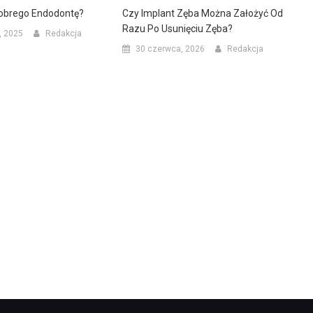
obrego Endodontę?
Czy Implant Zęba Można Założyć Od
Razu Po Usunięciu Zęba?
, 2025
Redakcja
30 czerwca, 2026
Redakcja