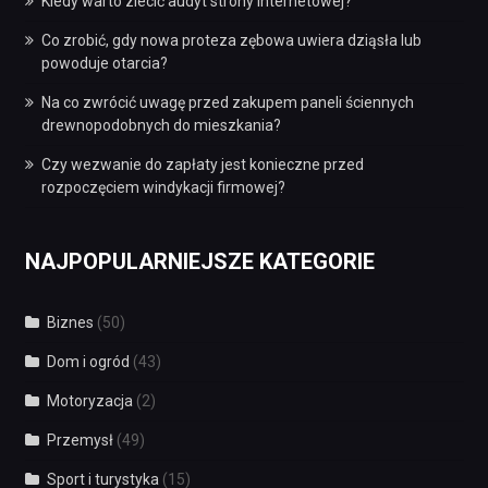
Kiedy warto zlecić audyt strony internetowej?
Co zrobić, gdy nowa proteza zębowa uwiera dziąsła lub
powoduje otarcia?
Na co zwrócić uwagę przed zakupem paneli ściennych
drewnopodobnych do mieszkania?
Czy wezwanie do zapłaty jest konieczne przed
rozpoczęciem windykacji firmowej?
NAJPOPULARNIEJSZE KATEGORIE
Biznes
(50)
Dom i ogród
(43)
Motoryzacja
(2)
Przemysł
(49)
Sport i turystyka
(15)