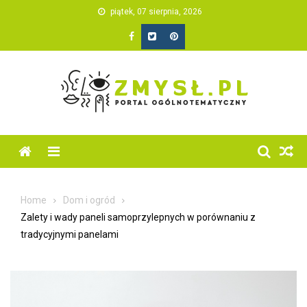
Skip
piątek, 07 sierpnia, 2026
to
content
Home
Dom i ogród
Zalety i wady paneli samoprzylepnych w porównaniu z
tradycyjnymi panelami