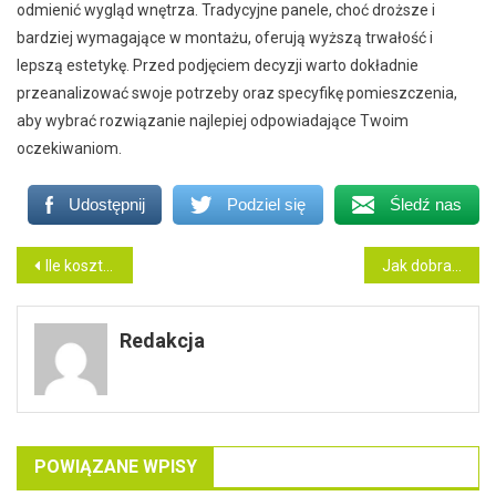
odmienić wygląd wnętrza. Tradycyjne panele, choć droższe i
bardziej wymagające w montażu, oferują wyższą trwałość i
lepszą estetykę. Przed podjęciem decyzji warto dokładnie
przeanalizować swoje potrzeby oraz specyfikę pomieszczenia,
aby wybrać rozwiązanie najlepiej odpowiadające Twoim
oczekiwaniom.
Udostępnij
Podziel się
Śledź nas
Nawigacja
Ile kosztuje aparat rozszerzający szczękę?
Jak dobrać płytki imitujące kamień do stylu industrialnego?
wpisu
Redakcja
POWIĄZANE WPISY