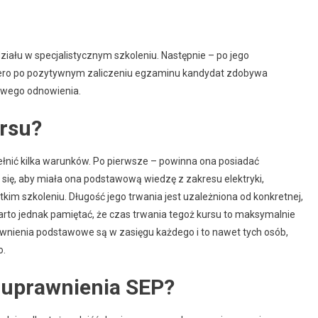
ziału w specjalistycznym szkoleniu. Następnie – po jego
iero po pozytywnym zaliczeniu egzaminu kandydat zdobywa
owego odnowienia.
ursu?
łnić kilka warunków. Po pierwsze – powinna ona posiadać
ię, aby miała ona podstawową wiedzę z zakresu elektryki,
ótkim szkoleniu. Długość jego trwania jest uzależniona od konkretnej,
Warto jednak pamiętać, że czas trwania tegoż kursu to maksymalnie
awnienia podstawowe są w zasięgu każdego i to nawet tych osób,
o.
a uprawnienia SEP?