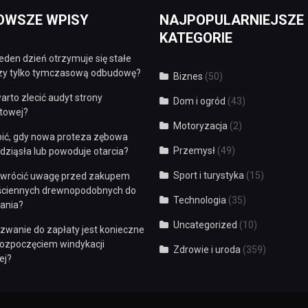
OWSZE WPISY
NAJPOPULARNIEJSZE
KATEGORIE
eden dzień otrzymuje się stałe
czy tylko tymczasową odbudowę?
Biznes
(50)
arto zlecić audyt strony
Dom i ogród
(43)
etowej?
Motoryzacja
(2)
bić, gdy nowa proteza zębowa
Przemysł
(49)
dziąsła lub powoduje otarcia?
Sport i turystyka
(15)
zwrócić uwagę przed zakupem
 ściennych drewnopodobnych do
Technologia
(35)
ania?
Uncategorized
(10)
zwanie do zapłaty jest konieczne
rozpoczęciem windykacji
Zdrowie i uroda
(359)
ej?