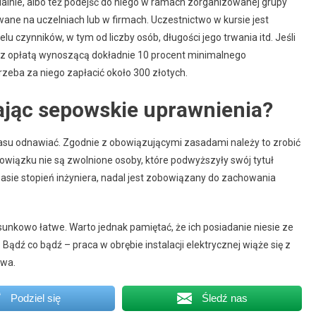
ualnie, albo też podejść do niego w ramach zorganizowanej grupy
wane na uczelniach lub w firmach. Uczestnictwo w kursie jest
u czynników, w tym od liczby osób, długości jego trwania itd. Jeśli
ę z opłatą wynoszącą dokładnie 10 procent minimalnego
rzeba za niego zapłacić około 300 złotych.
ając sepowskie uprawnienia?
asu odnawiać. Zgodnie z obowiązującymi zasadami należy to zrobić
owiązku nie są zwolnione osoby, które podwyższyły swój tytuł
asie stopień inżyniera, nadal jest zobowiązany do zachowania
nkowo łatwe. Warto jednak pamiętać, że ich posiadanie niesie ze
Bądź co bądź – praca w obrębie instalacji elektrycznej wiąże się z
twa.
Podziel się
Śledź nas