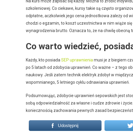
Na kurs może zapisać się każdy. Można to zrobić indywid
szkoleniowej. Co ciekawe, kursy takie są często organizo
odpłatne, aczkolwiek jego cena jednostkowa zależy od wiel
chodzi o egzamin, to koszt uczestnictwa w nim wiąże si
wynagrodzenia brutto. Oznacza to, że na chwilę obecną t
Co warto wiedzieć, posiad
Każdy, kto posiada
SEP uprawnienia
musi je z biegiem cz
po 5 latach od zdobycia uprawnień. Co ważne – z tego ob
naukowy. Jeśli zatem technik elektryk zdobył w międzycz
wspomnianego, 5 letniego cyklu odnawiania uprawnień.
Podsumowując, zdobycie uprawnień sepowskich jest stosu
sobą odpowiedzialność za własne i cudze zdrowie i życie. 
koniecznością zachowania pewnych zasad bezpieczeńs
Udostępnij