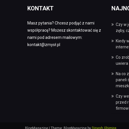
KONTAKT
NAJN
Masz pytania? Chcesz podjąć z nami
Czy w j
współpracę? Możesz skontaktować się z
zęby, 
nami pod adresem mailowym:
Kiedy w
kontakt@zmysł.pl
intern
Co zro
uwiera 
Na co 
paneli
mieszk
Czy we
przed 
firmow
BlogMagazine
|
Theme: BlogMagazine by
Dinesh Ghimire
.