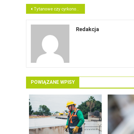
Nawigacja
Tytanowe czy cyrkonowe implanty Sosnowiec – co wybrać?
wpisu
Redakcja
POWIĄZANE WPISY