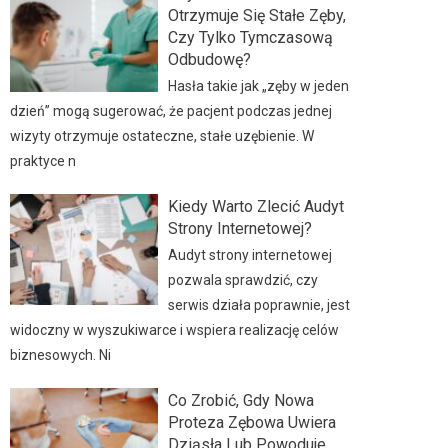
Otrzymuje Się Stałe Zęby,
Czy Tylko Tymczasową
Odbudowę?
Hasła takie jak „zęby w jeden
dzień” mogą sugerować, że pacjent podczas jednej
wizyty otrzymuje ostateczne, stałe uzębienie. W
praktyce n
Kiedy Warto Zlecić Audyt
Strony Internetowej?
Audyt strony internetowej
pozwala sprawdzić, czy
serwis działa poprawnie, jest
widoczny w wyszukiwarce i wspiera realizację celów
biznesowych. Ni
Co Zrobić, Gdy Nowa
Proteza Zębowa Uwiera
Dziąsła Lub Powoduje