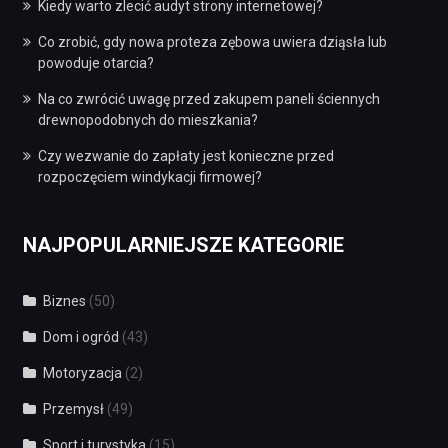
Kiedy warto zlecić audyt strony internetowej?
Co zrobić, gdy nowa proteza zębowa uwiera dziąsła lub
powoduje otarcia?
Na co zwrócić uwagę przed zakupem paneli ściennych
drewnopodobnych do mieszkania?
Czy wezwanie do zapłaty jest konieczne przed
rozpoczęciem windykacji firmowej?
NAJPOPULARNIEJSZE KATEGORIE
Biznes
(50)
Dom i ogród
(43)
Motoryzacja
(2)
Przemysł
(49)
Sport i turystyka
(15)