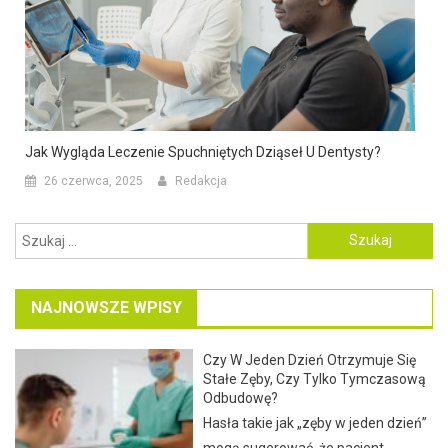
Jak Wygląda Leczenie Spuchniętych Dziąseł U Dentysty?
26 czerwca, 2025
Redakcja
Szukaj:
NAJNOWSZE WPISY
Czy W Jeden Dzień Otrzymuje Się
Stałe Zęby, Czy Tylko Tymczasową
Odbudowę?
Hasła takie jak „zęby w jeden dzień”
mogą sugerować, że pacjent