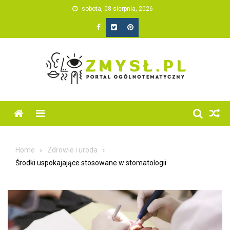
Skip
sobota, 08 sierpnia, 2026
to
content
Home
Zdrowie i uroda
Środki uspokajające stosowane w stomatologii