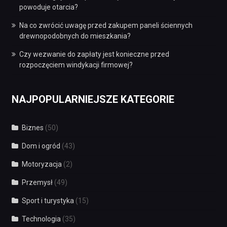
powoduje otarcia?
Na co zwrócić uwagę przed zakupem paneli ściennych
drewnopodobnych do mieszkania?
Czy wezwanie do zapłaty jest konieczne przed
rozpoczęciem windykacji firmowej?
NAJPOPULARNIEJSZE KATEGORIE
Biznes
(50)
Dom i ogród
(43)
Motoryzacja
(2)
Przemysł
(49)
Sport i turystyka
(15)
Technologia
(35)