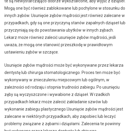
te są niewystarczająco dobrze wykształcone, aby wyjść z dziąseł.
Mogą one być również zablokowane lub pochylone w stosunku do
innych zębów. Usunięcie zębów mądrości jest również zalecane w
przypadkach, gdy są one przyczyną stanów zapalnych dziąseł lub
przyczyniają się do powstawania ubytków w innych zębach.
Lekarz może również zalecić usunięcie zębów mądrości, jeśli
uważa, że mogą one stanowić przeszkodę w prawidłowym
ustawieniu zębów w szczęce.
Usunięcie zębów mądrości może być wykonywane przez lekarza
dentystę lub chirurga stomatologicznego. Proces ten może być
wykonywany w znieczuleniu miejscowym lub ogólnym, w
zależności od rodzaju i stopnia trudności zabiegu. Po usunięciu
zęby są wyczyszczone i wywabione z dziąseł. W rzadkich
przypadkach lekarz może zalecić zakładanie szwów lub
wykonanie zabiegu plastycznego.Usunięcie zębów mądrości jest
zalecane w niektórych przypadkach, aby zapobiec lub leczyć
problemy związane z zębami i dziąsłami. Zalecenia te powinny
być wykonane przez lekarza dentystę lub chirurga