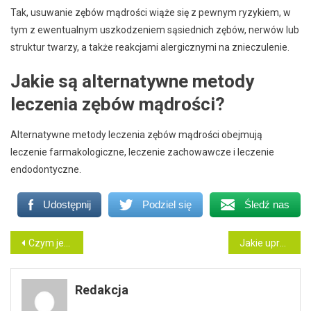
Tak, usuwanie zębów mądrości wiąże się z pewnym ryzykiem, w
tym z ewentualnym uszkodzeniem sąsiednich zębów, nerwów lub
struktur twarzy, a także reakcjami alergicznymi na znieczulenie.
Jakie są alternatywne metody
leczenia zębów mądrości?
Alternatywne metody leczenia zębów mądrości obejmują
leczenie farmakologiczne, leczenie zachowawcze i leczenie
endodontyczne.
Udostępnij
Podziel się
Śledź nas
Nawigacja
Czym jest leczenie kanałowe pod mikroskopem i do czego się je wykorzystuje?
Jakie uprawnienia powinien posiadać elektryk?
wpisu
Redakcja