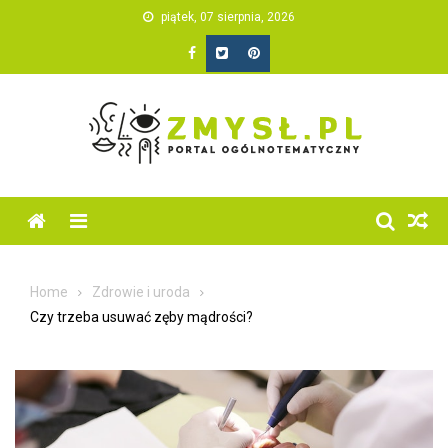
Skip
piątek, 07 sierpnia, 2026
to
content
Home
Zdrowie i uroda
Czy trzeba usuwać zęby mądrości?