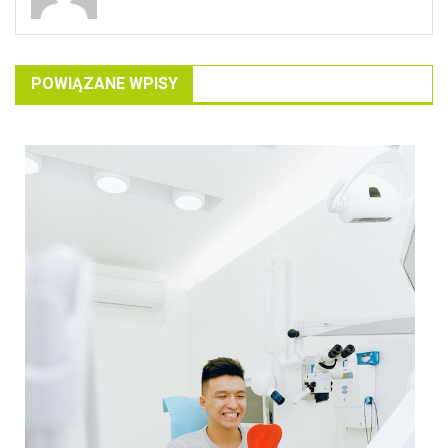
POWIĄZANE WPISY