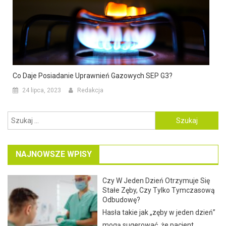
Co Daje Posiadanie Uprawnień Gazowych SEP G3?
24 lipca, 2023
Redakcja
Szukaj:
NAJNOWSZE WPISY
Czy W Jeden Dzień Otrzymuje Się
Stałe Zęby, Czy Tylko Tymczasową
Odbudowę?
Hasła takie jak „zęby w jeden dzień”
mogą sugerować, że pacjent