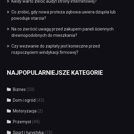
Kiedy warto zlecić audyt strony internetowej?
Co zrobić, gdy nowa proteza zębowa uwiera dziąsła lub
powoduje otarcia?
Na co zwrócić uwagę przed zakupem paneli ściennych
drewnopodobnych do mieszkania?
Czy wezwanie do zapłaty jest konieczne przed
rozpoczęciem windykacji firmowej?
NAJPOPULARNIEJSZE KATEGORIE
Biznes
(50)
Dom i ogród
(43)
Motoryzacja
(2)
Przemysł
(49)
Sport i turystyka
(15)