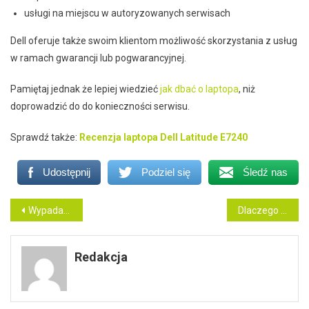
usługi na miejscu w autoryzowanych serwisach
Dell oferuje także swoim klientom możliwość skorzystania z usług
w ramach gwarancji lub pogwarancyjnej.
Pamiętaj jednak że lepiej wiedzieć
jak dbać o laptopa
, niż
doprowadzić do do konieczności serwisu.
Sprawdź także:
Recenzja laptopa Dell Latitude E7240
Udostępnij
Podziel się
Śledź nas
Nawigacja
Wypadanie zębów u dorosłych i dzieci
Dlaczego warto znać języki obce?
wpisu
Redakcja