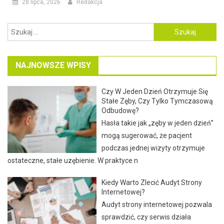
28 lipca, 2026
Redakcja
Szukaj:
NAJNOWSZE WPISY
Czy W Jeden Dzień Otrzymuje Się
Stałe Zęby, Czy Tylko Tymczasową
Odbudowę?
Hasła takie jak „zęby w jeden dzień”
mogą sugerować, że pacjent
podczas jednej wizyty otrzymuje
ostateczne, stałe uzębienie. W praktyce n
Kiedy Warto Zlecić Audyt Strony
Internetowej?
Audyt strony internetowej pozwala
sprawdzić, czy serwis działa