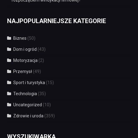
rozpoczęciem windykacji firmowej?
NAJPOPULARNIEJSZE KATEGORIE
Biznes
(50)
Dom i ogród
(43)
Motoryzacja
(2)
Przemysł
(49)
Sport i turystyka
(15)
Technologia
(35)
Uncategorized
(10)
Zdrowie i uroda
(359)
WYSZUKIWARKA