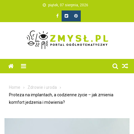
Skip
piątek, 07 sierpnia, 2026
to
content
Home
Zdrowie i uroda
Proteza na implantach, a codzienne życie – jak zmienia
komfort jedzenia i mówienia?