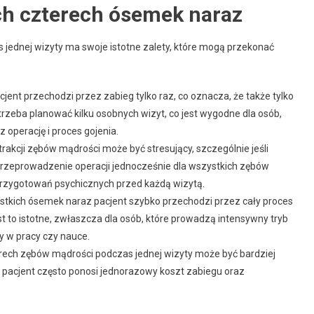
ch czterech ósemek naraz
 jednej wizyty ma swoje istotne zalety, które mogą przekonać
jent przechodzi przez zabieg tylko raz, co oznacza, że także tylko
trzeba planować kilku osobnych wizyt, co jest wygodne dla osób,
 operację i proces gojenia.
rakcji zębów mądrości może być stresujący, szczególnie jeśli
zeprowadzenie operacji jednocześnie dla wszystkich zębów
przygotowań psychicznych przed każdą wizytą.
stkich ósemek naraz pacjent szybko przechodzi przez cały proces
est to istotne, zwłaszcza dla osób, które prowadzą intensywny tryb
y w pracy czy nauce.
rech zębów mądrości podczas jednej wizyty może być bardziej
, pacjent często ponosi jednorazowy koszt zabiegu oraz