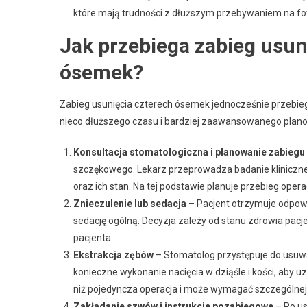
które mają trudności z dłuższym przebywaniem na fo
Jak przebiega zabieg usun
ósemek?
Zabieg usunięcia czterech ósemek jednocześnie przebie
nieco dłuższego czasu i bardziej zaawansowanego planowa
Konsultacja stomatologiczna i planowanie zabiegu
szczękowego. Lekarz przeprowadza badanie kliniczne
oraz ich stan. Na tej podstawie planuje przebieg operac
Znieczulenie lub sedacja
– Pacjent otrzymuje odpowi
sedację ogólną. Decyzja zależy od stanu zdrowia pac
pacjenta.
Ekstrakcja zębów
– Stomatolog przystępuje do usu
konieczne wykonanie nacięcia w dziąśle i kości, aby u
niż pojedyncza operacja i może wymagać szczególnej 
Zakładanie szwów i instrukcje pozabiegowe
– Po us