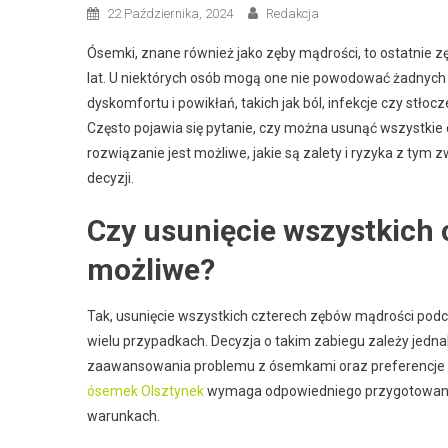
22 Października, 2024
Redakcja
Ósemki, znane również jako zęby mądrości, to ostatnie z
lat. U niektórych osób mogą one nie powodować żadnych 
dyskomfortu i powikłań, takich jak ból, infekcje czy stłoc
Często pojawia się pytanie, czy można usunąć wszystkie c
rozwiązanie jest możliwe, jakie są zalety i ryzyka z tym
decyzji.
Czy usunięcie wszystkich 
możliwe?
Tak, usunięcie wszystkich czterech zębów mądrości podcz
wielu przypadkach. Decyzja o takim zabiegu zależy jednak
zaawansowania problemu z ósemkami oraz preferencje z
ósemek Olsztynek
wymaga odpowiedniego przygotowania 
warunkach.