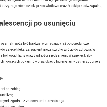
nt otrzymuje również leki przeciwbólowe oraz środki przeciwzapalne,
lescencji po usunięciu
ch ósemek może być bardziej wymagający niż po pojedynczej
ę do zaleceń lekarza, pacjent może szybko wrócić do zdrowia. W
 ból, opuchliznę oraz trudności z jedzeniem. Ważne jest, aby
ych i gorących pokarmów oraz dbać o higienę jamy ustnej zgodnie z
ją:
 dni po zabiegu.
uchliznę.
ycznymi, zgodnie z zaleceniami stomatologa.
cić proces gojenia.