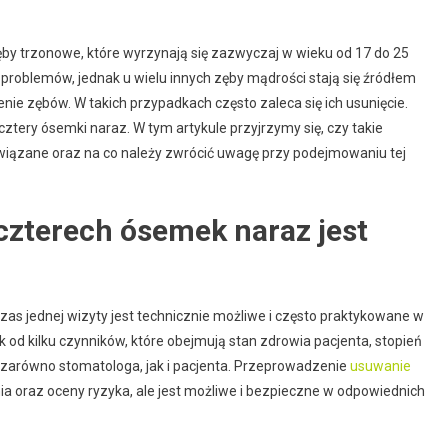
ęby trzonowe, które wyrzynają się zazwyczaj w wieku od 17 do 25
problemów, jednak u wielu innych zęby mądrości stają się źródłem
zenie zębów. W takich przypadkach często zaleca się ich usunięcie.
ztery ósemki naraz. W tym artykule przyjrzymy się, czy takie
 związane oraz na co należy zwrócić uwagę przy podejmowaniu tej
czterech ósemek naraz jest
as jednej wizyty jest technicznie możliwe i często praktykowane w
 od kilku czynników, które obejmują stan zdrowia pacjenta, stopień
arówno stomatologa, jak i pacjenta. Przeprowadzenie
usuwanie
oraz oceny ryzyka, ale jest możliwe i bezpieczne w odpowiednich