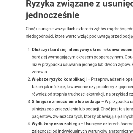
Ryzyka związane z usunię
jednocześnie
Choć usunięcie wszystkich czterech zębów mądrości jedno
niedogodności, które warto wziąć pod uwagę przed podję
Dłuższy i bardziej intensywny okres rekonwalescen
bardziej wymagającym okresem pooperacyjnym. Opuchl
niż w przypadku usuwania jednego lub dwóch zębów. 
zdrowia.
Większe ryzyko komplikacji
– Przeprowadzenie opera
takich jak infekcje, krwawienie czy problemy z gojenie
również od stopnia trudności ekstrakcji, na przykład 
Silniejsze znieczulenie lub sedacja
– W przypadku u
silniejszego znieczulenia lub sedacji. Choć jest to s
pacjentów, zwłaszcza tych, którzy obawiają się silny
Wydłużony czas zabiegu
– Usunięcie czterech ósemek
zależności od indywidualnych warunków anatomiczny