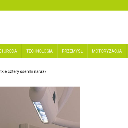
 I URODA
TECHNOLOGIA
PRZEMYSŁ
MOTORYZACJA
kie cztery ósemki naraz?