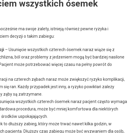
ciem wszystkich ósemek
cześnie ma swoje zalety, istnieją również pewne ryzyka i
ciem decyzji o takim zabiegu:
cji
– Usunięcie wszystkich czterech ósemek naraz wiąże się z
izna, ból oraz problemy z jedzeniem mogą być bardziej nasilone
Pacjent może potrzebować więcej czasu na pełny powrót do
cji na czterech zębach naraz może zwiększyć ryzyko komplikacji,
m się ran. Każdy przypadek jest inny, a ryzyko powikłań zależy
czy zęby są zatrzymane.
sunięcia wszystkich czterech ósemek naraz pacjent często wymaga
tandardowa procedura, może być mniej komfortowa dla niektórych
ch środków uspokajających.
 to dłuższy zabieg, który może trwać nawet kilka godzin, w
ch pacjenta. Dłuższy czas zabiegu może być wyzwaniem dla osób,