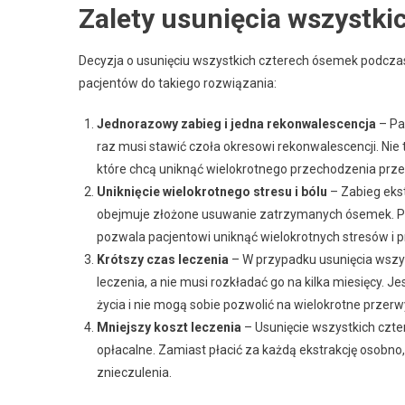
Zalety usunięcia wszystki
Decyzja o usunięciu wszystkich czterech ósemek podczas
pacjentów do takiego rozwiązania:
Jednorazowy zabieg i jedna rekonwalescencja
– Pac
raz musi stawić czoła okresowi rekonwalescencji. Nie 
które chcą uniknąć wielokrotnego przechodzenia przez
Uniknięcie wielokrotnego stresu i bólu
– Zabieg ekst
obejmuje złożone usuwanie zatrzymanych ósemek. Pr
pozwala pacjentowi uniknąć wielokrotnych stresów i 
Krótszy czas leczenia
– W przypadku usunięcia wszy
leczenia, a nie musi rozkładać go na kilka miesięcy. J
życia i nie mogą sobie pozwolić na wielokrotne przerw
Mniejszy koszt leczenia
– Usunięcie wszystkich czte
opłacalne. Zamiast płacić za każdą ekstrakcję osobno
znieczulenia.