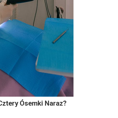
Cztery Ósemki Naraz?