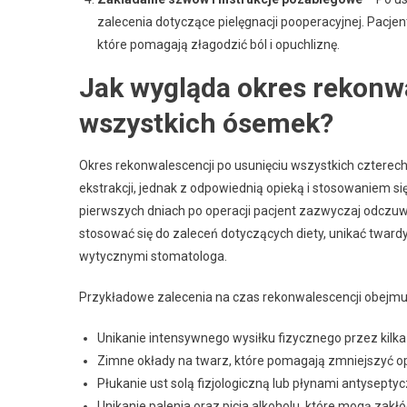
zalecenia dotyczące pielęgnacji pooperacyjnej. Pacje
które pomagają złagodzić ból i opuchliznę.
Jak wygląda okres rekonwa
wszystkich ósemek?
Okres rekonwalescencji po usunięciu wszystkich cztere
ekstrakcji, jednak z odpowiednią opieką i stosowaniem si
pierwszych dniach po operacji pacjent zazwyczaj odczuwa
stosować się do zaleceń dotyczących diety, unikać tward
wytycznymi stomatologa.
Przykładowe zalecenia na czas rekonwalescencji obejmu
Unikanie intensywnego wysiłku fizycznego przez kilka
Zimne okłady na twarz, które pomagają zmniejszyć op
Płukanie ust solą fizjologiczną lub płynami antysept
Unikanie palenia oraz picia alkoholu, które mogą zakłó