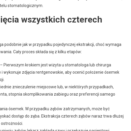
telu stomatologicznym.
ięcia wszystkich czterech
ga podobnie jak w przypadku pojedynczej ekstrakcji, choć wymaga
nia. Cały proces składa się z kilku etapów:
– Pierwszym krokiem jest wizyta u stomatologa lub chirurga
 i wykonuje zdjęcia rentgenowskie, aby ocenić położenie ósemek
ji.
ednie znieczulenie miejscowe lub, w niektórych przypadkach,
jenta, stopnia skomplikowania zabiegu oraz preferencji samego
wania ósemek. W przypadku zębów zatrzymanych, może być
zyskać dostęp do zęba. Ekstrakcja czterech zębów naraz trwa dłużej
ostrożności.
unięciu zębów lekarz zakłada szwy i przekazuje pacjentowi