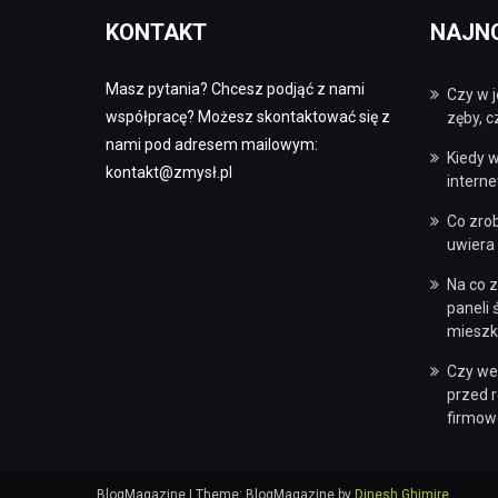
KONTAKT
NAJN
Masz pytania? Chcesz podjąć z nami
Czy w j
współpracę? Możesz skontaktować się z
zęby, 
nami pod adresem mailowym:
Kiedy w
kontakt@zmysł.pl
intern
Co zro
uwiera 
Na co 
paneli
mieszk
Czy we
przed 
firmow
BlogMagazine
|
Theme: BlogMagazine by
Dinesh Ghimire
.