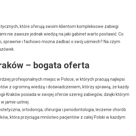
ystycznych, które oferują swoim klientom kompleksowe zabiegi.
iami nie zawsze jednak wiedzą na jaki gabinet warto postawić. Co
ko, sprawnie i fachowo można zadbać o swój uśmiech? Na czym
kazówek.
raków – bogata oferta
dziej profesjonalnych miejsc w Polsce, w których pracują najlepsi
istów z ogromną wiedzą i doświadczeniem, którzy sprawią, że każdy
ologii Kraków posiada w swojej ofercie szereg zabiegów, dzięki którym
w jamie ustnej.
tetyczna, ortodoncja, chirurgia i periodontologia, leczenie chorób
raków, która przyciąga mnóstwo pacjentów z całej Polski w każdym