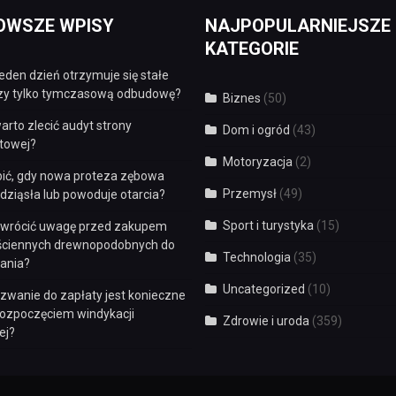
OWSZE WPISY
NAJPOPULARNIEJSZE
KATEGORIE
eden dzień otrzymuje się stałe
czy tylko tymczasową odbudowę?
Biznes
(50)
arto zlecić audyt strony
Dom i ogród
(43)
etowej?
Motoryzacja
(2)
bić, gdy nowa proteza zębowa
Przemysł
(49)
dziąsła lub powoduje otarcia?
Sport i turystyka
(15)
zwrócić uwagę przed zakupem
 ściennych drewnopodobnych do
Technologia
(35)
ania?
Uncategorized
(10)
zwanie do zapłaty jest konieczne
rozpoczęciem windykacji
Zdrowie i uroda
(359)
ej?