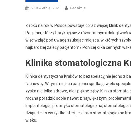
26 Kwietnia, 2021
Redakcja
Z roku na rok w Polsce powstaje coraz więcej klinik dent
Pacjenci, którzy borykają się z różnorodnymi dolegliwośc
więc wziąć pod uwagę szukając miejsca, w których szyb
najbardziej zależy pacjentom? Poniżej kilka cennych ws
Klinika stomatologiczna K
Klinika dentystyczna Kraków to bezapelacyjnie jedno z bar
fachowcy. W tym miejscu pacjenci spotkają wielu specjal
zyska nie tylko zdrowe, ale i piękne zęby. Klinika stomat
można poradzić sobie nawet z największymi problemami 
Implantologia, protetyka stomatologiczna, stomatologia es
dziąseł – to wszystko oferuje klinika stomatologiczna K
wieku.