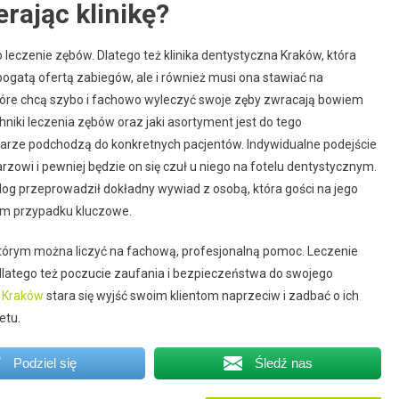
rając klinikę?
 leczenie zębów. Dlatego też klinika dentystyczna Kraków, która
bogatą ofertą zabiegów, ale i również musi ona stawiać na
 które chcą szybo i fachowo wyleczyć swoje zęby zwracają bowiem
niki leczenia zębów oraz jaki asortyment jest do tego
ekarze podchodzą do konkretnych pacjentów. Indywidualne podejście
rzowi i pewniej będzie on się czuł u niego na fotelu dentystycznym.
log przeprowadził dokładny wywiad z osobą, która gości na jego
tym przypadku kluczowe.
którym można liczyć na fachową, profesjonalną pomoc. Leczenie
, dlatego też poczucie zaufania i bezpieczeństwa do swojego
i Kraków
stara się wyjść swoim klientom naprzeciw i zadbać o ich
etu.
Podziel się
Śledź nas