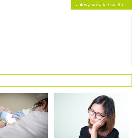
Jak wykorzystać kasetony 3D do dekoracji wnętrza?