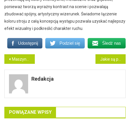
ponieważ tworzą wyraźny kontrast na scenie i pozwalają
zbudować spójny, artystyczny wizerunek. Świadome łączenie
koloru stroju z całą koncepcją występu pozwala uzyskać najlepszy
efekt wizualny i podkreślić charakter ruchu.
Udostępnij
Podziel się
Śledź nas
Nawigacja
Maszyna do bitej śmietany i frezer do lodów naturalnych – podstawa nowoczesnej lodziarni
Jakie są powikłania nieleczonej zaawansowanej próchnicy zębów?
wpisu
Redakcja
POWIĄZANE WPISY