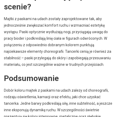
scenie?
Majtki z paskami na udach zostały zaprojektowane tak, aby
jednocześnie zwiększać komfort ruchu i wzmacniać estetykę
występu. Paski optycznie wydłużają nogi, przyciągają uwagę do
pracy bioder i podkreślają linię ciała w figurach odwróconych. W
połączeniu z odpowiednio dobranym kolorem punktują
najciekawsze elementy choreografii. Tancerki cenią je również za
stabilność – paski przylegają do skóry i zapobiegają przesuwaniu
materiału, co jest szczególnie ważne w trudnych przejściach.
Podsumowanie
Dobór koloru majtek z paskami na udach zależy od choreografii,
rodzaju oświetlenia, karnacji oraz efektu, jaki chce uzyskać
tancerka. Jedne barwy podkreślają siłę, inne subtelność, a jeszcze
inne eksponują dynamikę ruchu. W szczególności świetnie
prezentują się kolory intensywne, metaliczne oraz głębokie,