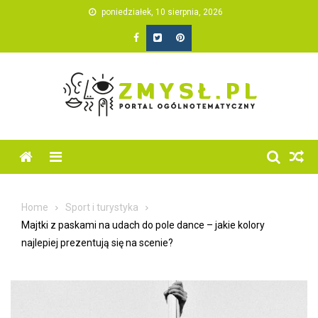
Skip
poniedziałek, 10 sierpnia, 2026
to
content
Home
Sport i turystyka
Majtki z paskami na udach do pole dance – jakie kolory
najlepiej prezentują się na scenie?