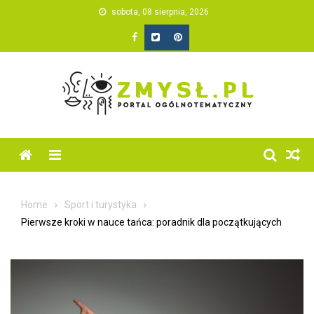
Skip
sobota, 08 sierpnia, 2026
to
content
Home
Sport i turystyka
Pierwsze kroki w nauce tańca: poradnik dla początkujących