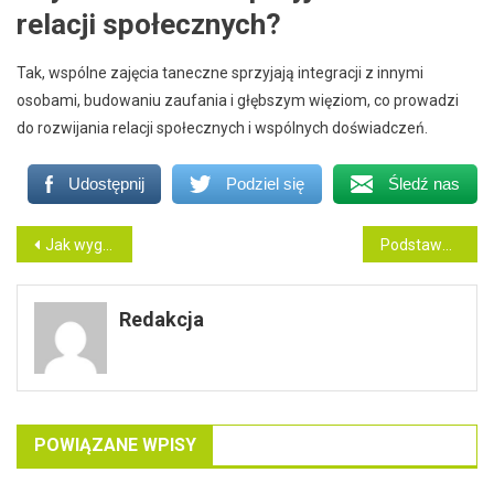
relacji społecznych?
Tak, wspólne zajęcia taneczne sprzyjają integracji z innymi
osobami, budowaniu zaufania i głębszym więziom, co prowadzi
do rozwijania relacji społecznych i wspólnych doświadczeń.
Udostępnij
Podziel się
Śledź nas
Nawigacja
Jak wygląda leczenie depresji w poradni psychologicznej?
Podstawowe informacje o halitozie: co to jest i jakie są jej przyczyny?
wpisu
Redakcja
POWIĄZANE WPISY