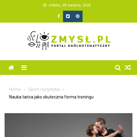
Skip
sobota, 08 sierpnia, 2026
to
content
Home
Sport i turystyka
Nauka tańca jako skuteczna forma treningu