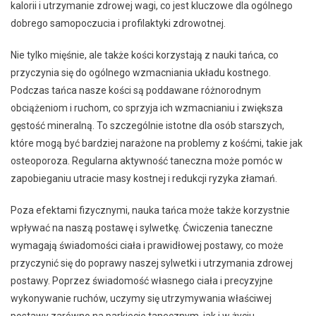
kalorii i utrzymanie zdrowej wagi, co jest kluczowe dla ogólnego
dobrego samopoczucia i profilaktyki zdrowotnej.
Nie tylko mięśnie, ale także kości korzystają z nauki tańca, co
przyczynia się do ogólnego wzmacniania układu kostnego.
Podczas tańca nasze kości są poddawane różnorodnym
obciążeniom i ruchom, co sprzyja ich wzmacnianiu i zwiększa
gęstość mineralną. To szczególnie istotne dla osób starszych,
które mogą być bardziej narażone na problemy z kośćmi, takie jak
osteoporoza. Regularna aktywność taneczna może pomóc w
zapobieganiu utracie masy kostnej i redukcji ryzyka złamań.
Poza efektami fizycznymi, nauka tańca może także korzystnie
wpływać na naszą postawę i sylwetkę. Ćwiczenia taneczne
wymagają świadomości ciała i prawidłowej postawy, co może
przyczynić się do poprawy naszej sylwetki i utrzymania zdrowej
postawy. Poprzez świadomość własnego ciała i precyzyjne
wykonywanie ruchów, uczymy się utrzymywania właściwej
postawy zarówno na parkiecie tanecznym, jak i w życiu