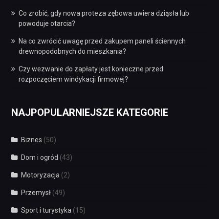
Co zrobić, gdy nowa proteza zębowa uwiera dziąsła lub
powoduje otarcia?
Na co zwrócić uwagę przed zakupem paneli ściennych
drewnopodobnych do mieszkania?
Czy wezwanie do zapłaty jest konieczne przed
rozpoczęciem windykacji firmowej?
NAJPOPULARNIEJSZE KATEGORIE
Biznes
(50)
Dom i ogród
(43)
Motoryzacja
(2)
Przemysł
(49)
Sport i turystyka
(15)