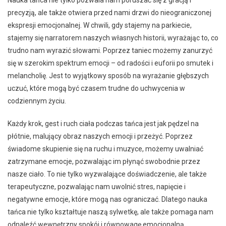
precyzją, ale także otwiera przed nami drzwi do nieograniczonej
ekspresji emocjonalnej. W chwili, gdy stajemy na parkiecie,
stajemy się narratorem naszych własnych historii, wyrażając to, co
trudno nam wyrazić słowami. Poprzez taniec możemy zanurzyć
się w szerokim spektrum emocji – od radości i euforii po smutek i
melancholię. Jest to wyjątkowy sposób na wyrażanie głębszych
uczuć, które mogą być czasem trudne do uchwycenia w
codziennym życiu.
Każdy krok, gest i ruch ciała podczas tańca jest jak pędzel na
płótnie, malujący obraz naszych emocji i przeżyć. Poprzez
świadome skupienie się na ruchu i muzyce, możemy uwalniać
zatrzymane emocje, pozwalając im płynąć swobodnie przez
nasze ciało. To nie tylko wyzwalające doświadczenie, ale także
terapeutyczne, pozwalając nam uwolnić stres, napięcie i
negatywne emocje, które mogą nas ograniczać. Dlatego nauka
tańca nie tylko kształtuje naszą sylwetkę, ale także pomaga nam
odnaleźć wewnętrzny spokój i równowagę emocjonalną.