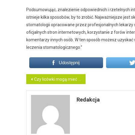
Podsumowując, znalezienie odpowiednich i rzetelnych inf
istnieje kilka sposobów, by to zrobić. Najważniejsze jest 
stomatologii opracowane przez profesjonalnych lekarzy s
oficjalnych stron internetowych, korzystanie z forów in
komentarzy innych osób. W ten sposób możesz uzyskać w
leczenia stomatologicznego.”
Udostępnij
Nawigacja
Czy licówki mogą mieć negatywny wpływ na zęby?
wpisu
Redakcja