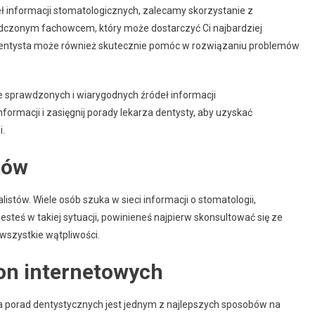
eł informacji stomatologicznych, zalecamy skorzystanie z
adczonym fachowcem, który może dostarczyć Ci najbardziej
 dentysta może również skutecznie pomóc w rozwiązaniu problemów
ze sprawdzonych i wiarygodnych źródeł informacji
formacji i zasięgnij porady lekarza dentysty, aby uzyskać
i.
tów
istów. Wiele osób szuka w sieci informacji o stomatologii,
jesteś w takiej sytuacji, powinieneś najpierw skonsultować się ze
wszystkie wątpliwości.
ron internetowych
ia porad dentystycznych jest jednym z najlepszych sposobów na