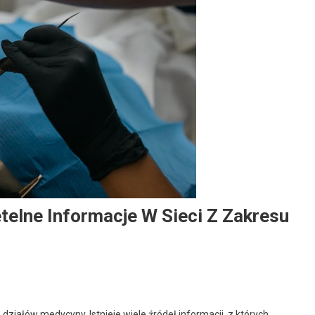
telne Informacje W Sieci Z Zakresu
ziałów medycyny. Istnieje wiele źródeł informacji, z których