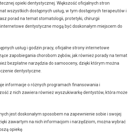
tecznej opieki dentystycznej. Większość oficjalnych stron
mat wszystkich dostępnych usług, w tym dostępnych terapeutów i
sz porad na temat stomatologii, protetyki, chirurgii
rony internetowe dentystyczne mogą być doskonałym miejscem do
nych usług i godzin pracy, oficjalne strony internetowe
zące zapobiegania chorobom zębów, jak również porady na temat
wnież bezpłatne narzędzia do samooceny, dzięki którym można
eczenie dentystyczne.
uje informacje o różnych programach finansowania i
szość z nich zawiera również wyszukiwarkę dentystów, która może
cznych jest doskonałym sposobem na zapewnienie sobie i swojej
 Dzięki zawartym na nich informacjom i narzędziom, można wybrać
epszą opiekę.