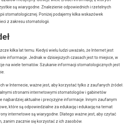
ystkie są wiarygodne. Znalezienie odpowiednich i rzetelnych
apii stomatologicznej. Poniżej podajemy kilka wskazówek
eci z zakresu stomatologii.
deł
cze kilka lat temu. Kiedyś wielu ludzi uważało, że Internet jest
łe informacje. Jednak w dzisiejszych czasach jest to miejsce, w
e na wiele tematów. Szukanie informacji stomatologicznych jest
ie.
ch w Internecie, ważne jest, aby korzystać tylko z zaufanych źródeł.
cjalnymi stronami internetowymi stomatologów i gabinetów
 najbardziej aktualne i precyzyjne informacje. Innym zaufanym
owe, które są odpowiedzialne za edukację i edukację na temat
trony internetowe są wiarygodne. Dlatego ważne jest, aby czytać
, zanim zacznie się korzystać z ich zasobów.