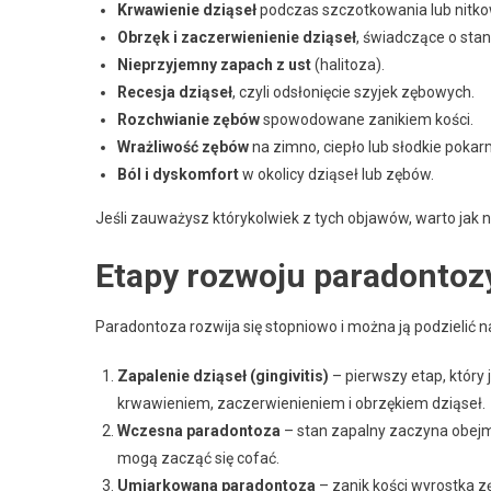
Krwawienie dziąseł
podczas szczotkowania lub nitko
Obrzęk i zaczerwienienie dziąseł
, świadczące o sta
Nieprzyjemny zapach z ust
(halitoza).
Recesja dziąseł
, czyli odsłonięcie szyjek zębowych.
Rozchwianie zębów
spowodowane zanikiem kości.
Wrażliwość zębów
na zimno, ciepło lub słodkie pokar
Ból i dyskomfort
w okolicy dziąseł lub zębów.
Jeśli zauważysz którykolwiek z tych objawów, warto jak n
Etapy rozwoju paradontoz
Paradontoza rozwija się stopniowo i można ją podzielić n
Zapalenie dziąseł (gingivitis)
– pierwszy etap, który 
krwawieniem, zaczerwienieniem i obrzękiem dziąseł.
Wczesna paradontoza
– stan zapalny zaczyna obejmo
mogą zacząć się cofać.
Umiarkowana paradontoza
– zanik kości wyrostka 