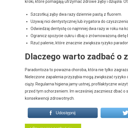
kroki, które pomagają utrzymać zdrowe zęby i dziąsła. O
Szczotkuj zęby dwa razy dziennie pastą z fluorem.
Używaj nici dentystycznej lub irygatora do czyszczen
Odwiedzaj dentystę co najmniej dwa razy w roku na kont
Ogranicz spożycie cukru i dbaj o zrównoważoną dietę 
Rzuć palenie, które znacznie zwiększa ryzyko parado
Dlaczego warto zadbać o z
Paradontoza to poważna choroba, która nie tylko zagra
Nieleczone zapalenia przyzębia mogą zwiększać ryzyko 
ciąży. Regularna higiena jamy ustnej, profilaktyczne wizy
przed tym schorzeniem. Im wcześniej zaczniesz dbać o s
konsekwencji zdrowotnych.
Udostępnij