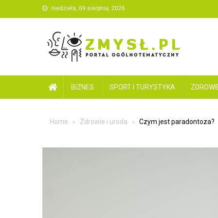
Skip
niedziela, 09 sierpnia, 2026
to
content
BIZNES
SPORT I TURYSTYKA
ZDROWIE
Home
Zdrowie i uroda
Czym jest paradontoza?