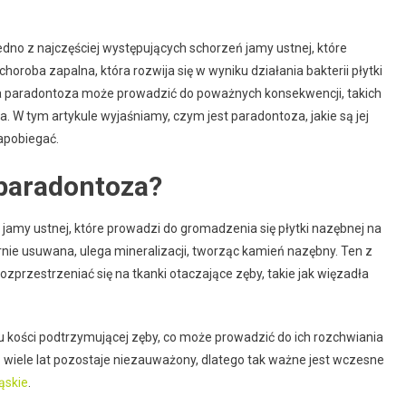
edno z najczęściej występujących schorzeń jamy ustnej, które
oroba zapalna, która rozwija się w wyniku działania bakterii płytki
zona paradontoza może prowadzić do poważnych konsekwencji, takich
. W tym artykule wyjaśniamy, czym jest paradontoza, jakie są jej
zapobiegać.
ę paradontoza?
jamy ustnej, które prowadzi do gromadzenia się płytki nazębnej na
larnie usuwana, ulega mineralizacji, tworząc kamień nazębny. Ten z
rozprzestrzeniać się na tkanki otaczające zęby, takie jak więzadła
kości podtrzymującej zęby, co może prowadzić do ich rozchwiania
ez wiele lat pozostaje niezauważony, dlatego tak ważne jest wczesne
ąskie
.