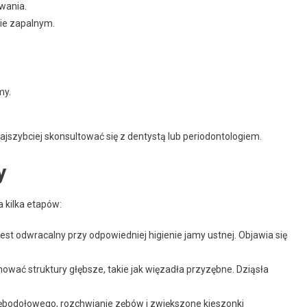
wania.
nie zapalnym.
my.
ajszybciej skonsultować się z dentystą lub periodontologiem.
y
a kilka etapów:
jest odwracalny przy odpowiedniej higienie jamy ustnej. Objawia się
wać struktury głębsze, takie jak więzadła przyzębne. Dziąsła
zębodołowego, rozchwianie zębów i zwiększone kieszonki