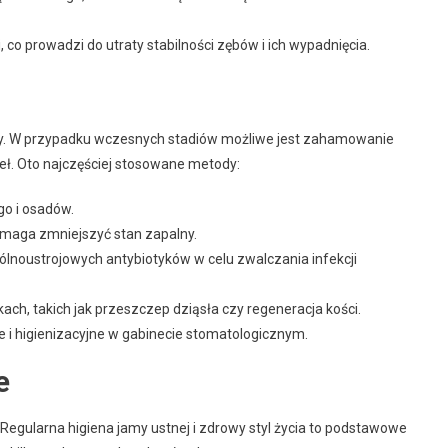
 co prowadzi do utraty stabilności zębów i ich wypadnięcia.
y. W przypadku wczesnych stadiów możliwe jest zahamowanie
eł. Oto najczęściej stosowane metody:
o i osadów.
maga zmniejszyć stan zapalny.
lnoustrojowych antybiotyków w celu zwalczania infekcji
, takich jak przeszczep dziąsła czy regeneracja kości.
e i higienizacyjne w gabinecie stomatologicznym.
e
 Regularna higiena jamy ustnej i zdrowy styl życia to podstawowe