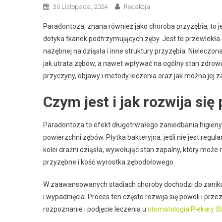
30 Listopada, 2024
Redakcja
Paradontoza, znana również jako choroba przyzębia, to j
dotyka tkanek podtrzymujących zęby. Jest to przewlekła ch
nazębnej na dziąsła i inne struktury przyzębia. Nielec
jak utrata zębów, a nawet wpływać na ogólny stan zdrowia
przyczyny, objawy i metody leczenia oraz jak można jej 
Czym jest i jak rozwija si
Paradontoza to efekt długotrwałego zaniedbania higieny 
powierzchni zębów. Płytka bakteryjna, jeśli nie jest regu
kolei drażni dziąsła, wywołując stan zapalny, który może 
przyzębne i kość wyrostka zębodołowego.
W zaawansowanych stadiach choroby dochodzi do zaniku 
i wypadnięcia. Proces ten często rozwija się powoli i prz
rozpoznanie i podjęcie leczenia u
stomatologia Piekary Śl