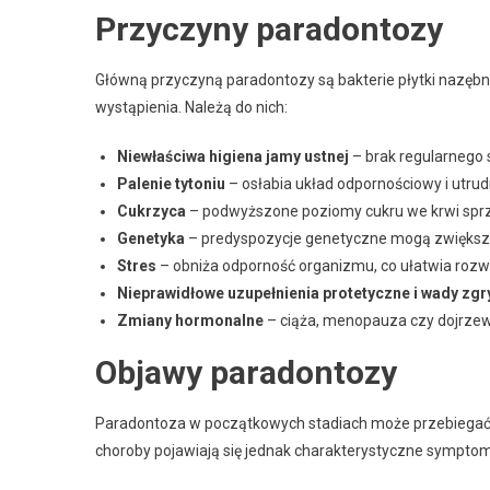
Przyczyny paradontozy
Główną przyczyną paradontozy są bakterie płytki nazębnej
wystąpienia. Należą do nich:
Niewłaściwa higiena jamy ustnej
– brak regularnego 
Palenie tytoniu
– osłabia układ odpornościowy i utrud
Cukrzyca
– podwyższone poziomy cukru we krwi sprzyj
Genetyka
– predyspozycje genetyczne mogą zwiększa
Stres
– obniża odporność organizmu, co ułatwia rozwój
Nieprawidłowe uzupełnienia protetyczne i wady zgr
Zmiany hormonalne
– ciąża, menopauza czy dojrzew
Objawy paradontozy
Paradontoza w początkowych stadiach może przebiegać 
choroby pojawiają się jednak charakterystyczne symptom