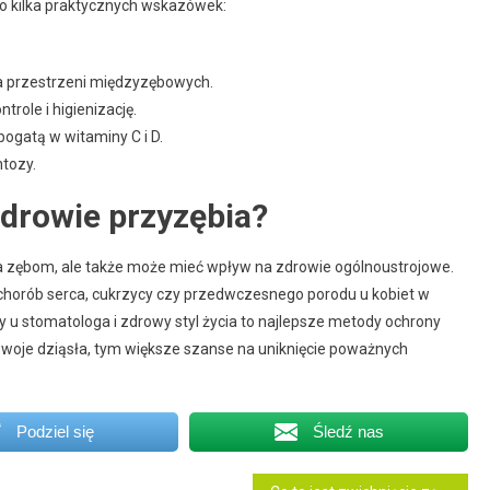
to kilka praktycznych wskazówek:
ia przestrzeni międzyzębowych.
role i higienizację.
bogatą w witaminy C i D.
ntozy.
drowie przyzębia?
ża zębom, ale także może mieć wpływ na zdrowie ogólnoustrojowe.
chorób serca, cukrzycy czy przedwczesnego porodu u kobiet w
ty u stomatologa i zdrowy styl życia to najlepsze metody ochrony
woje dziąsła, tym większe szanse na uniknięcie poważnych
Podziel się
Śledź nas