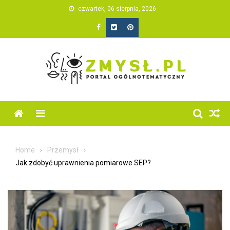
Skip
czwartek, 06 sierpnia, 2026
to
content
Home
Przemysł
Jak zdobyć uprawnienia pomiarowe SEP?