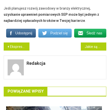
Jeśli planujesz rozwój zawodowy w branży elektrycznej,
uzyskanie uprawnień pomiarowych SEP może być jednym z
najbardziej opłacalnych kroków w Twojej karierze
.
Udostępnij
Podziel się
Śledź nas
Nawigacja
Ekspresy gastronomiczne – fundament jakości w kawiarni. Jak wybrać odpowiedni ekspres do kawiarni?
Jakie są wskazania do zabiegu ginekomastii?
wpisu
Redakcja
POWIĄZANE WPISY