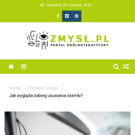
Skip
czwartek, 06 sierpnia, 2026
to
content
Home
Zdrowie i uroda
Jak wygląda zabieg usuwania ósemki?