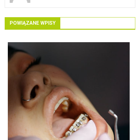
POWIĄZANE WPISY