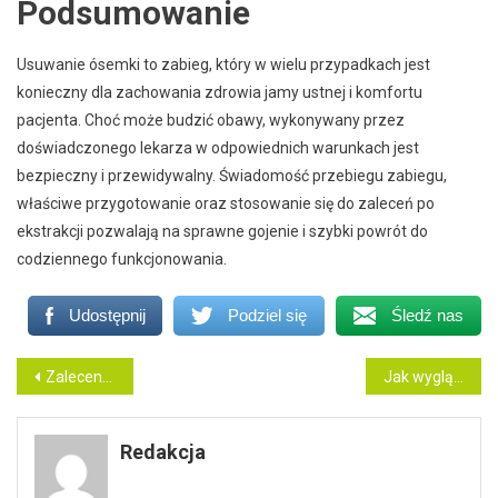
Podsumowanie
Usuwanie ósemki to zabieg, który w wielu przypadkach jest
konieczny dla zachowania zdrowia jamy ustnej i komfortu
pacjenta. Choć może budzić obawy, wykonywany przez
doświadczonego lekarza w odpowiednich warunkach jest
bezpieczny i przewidywalny. Świadomość przebiegu zabiegu,
właściwe przygotowanie oraz stosowanie się do zaleceń po
ekstrakcji pozwalają na sprawne gojenie i szybki powrót do
codziennego funkcjonowania.
Udostępnij
Podziel się
Śledź nas
Nawigacja
Zalecenia po leczeniu periodontologicznym
Jak wygląda zabieg odsłaniania zatrzymanego zęba?
wpisu
Redakcja