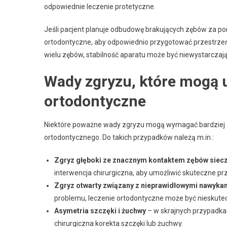
odpowiednie leczenie protetyczne.
Jeśli pacjent planuje odbudowę brakujących zębów za p
ortodontyczne, aby odpowiednio przygotować przestrzeń d
wielu zębów, stabilność aparatu może być niewystarczają
Wady zgryzu, które mogą 
ortodontyczne
Niektóre poważne wady zgryzu mogą wymagać bardziej 
ortodontycznego. Do takich przypadków należą m.in.:
Zgryz głęboki ze znacznym kontaktem zębów siec
interwencja chirurgiczna, aby umożliwić skuteczne pr
Zgryz otwarty związany z nieprawidłowymi nawykami
problemu, leczenie ortodontyczne może być nieskute
Asymetria szczęki i żuchwy
– w skrajnych przypadkac
chirurgiczna korekta szczęki lub żuchwy.