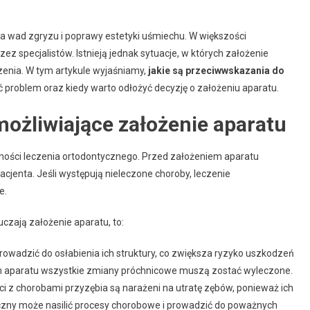
 wad zgryzu i poprawy estetyki uśmiechu. W większości
ez specjalistów. Istnieją jednak sytuacje, w których założenie
zenia. W tym artykule wyjaśniamy,
jakie są przeciwwskazania do
ć problem oraz kiedy warto odłożyć decyzję o założeniu aparatu.
ożliwiające założenie aparatu
ności leczenia ortodontycznego. Przed założeniem aparatu
cjenta. Jeśli występują nieleczone choroby, leczenie
e.
czają założenie aparatu, to:
owadzić do osłabienia ich struktury, co zwiększa ryzyko uszkodzeń
m aparatu wszystkie zmiany próchnicowe muszą zostać wyleczone.
ci z chorobami przyzębia są narażeni na utratę zębów, ponieważ ich
czny może nasilić procesy chorobowe i prowadzić do poważnych