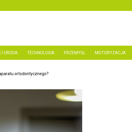
 I URODA
TECHNOLOGIA
PRZEMYSŁ
MOTORYZACJA
 aparatu ortodontycznego?