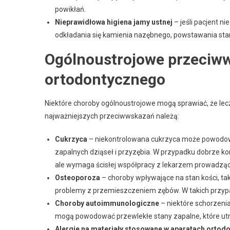
powikłań.
Nieprawidłowa higiena jamy ustnej
– jeśli pacjent n
odkładania się kamienia nazębnego, powstawania stan
Ogólnoustrojowe przeciww
ortodontycznego
Niektóre choroby ogólnoustrojowe mogą sprawiać, że lec
najważniejszych przeciwwskazań należą:
Cukrzyca
– niekontrolowana cukrzyca może powodow
zapalnych dziąseł i przyzębia. W przypadku dobrze k
ale wymaga ścisłej współpracy z lekarzem prowadzą
Osteoporoza
– choroby wpływające na stan kości, ta
problemy z przemieszczeniem zębów. W takich przyp
Choroby autoimmunologiczne
– niektóre schorzeni
mogą powodować przewlekłe stany zapalne, które utr
Alergie na materiały stosowane w aparatach ortod