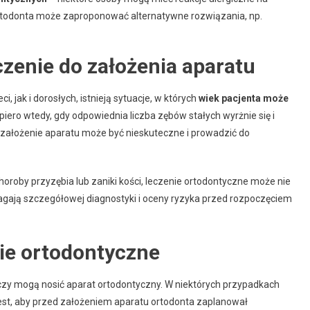
rtodonta może zaproponować alternatywne rozwiązania, np.
czenie do założenia aparatu
, jak i dorosłych, istnieją sytuacje, w których
wiek pacjenta może
piero wtedy, gdy odpowiednia liczba zębów stałych wyrżnie się i
założenie aparatu może być nieskuteczne i prowadzić do
choroby przyzębia lub zaniki kości, leczenie ortodontyczne może nie
agają szczegółowej diagnostyki i oceny ryzyka przed rozpoczęciem
nie ortodontyczne
 czy mogą nosić aparat ortodontyczny. W niektórych przypadkach
jest, aby przed założeniem aparatu ortodonta zaplanował