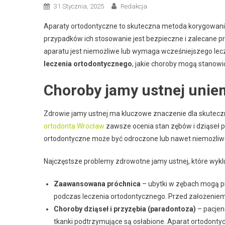
31 Stycznia, 2025
Redakcja
Aparaty ortodontyczne to skuteczna metoda korygowania
przypadków ich stosowanie jest bezpieczne i zalecane prz
aparatu jest niemożliwe lub wymaga wcześniejszego lec
leczenia ortodontycznego
, jakie choroby mogą stanowi
Choroby jamy ustnej uniem
Zdrowie jamy ustnej ma kluczowe znaczenie dla skutecz
ortodonta Wrocław
zawsze ocenia stan zębów i dziąseł pa
ortodontyczne może być odroczone lub nawet niemożliw
Najczęstsze problemy zdrowotne jamy ustnej, które wyklu
Zaawansowana próchnica
– ubytki w zębach mogą pr
podczas leczenia ortodontycznego. Przed założenie
Choroby dziąseł i przyzębia (paradontoza)
– pacjen
tkanki podtrzymujące są osłabione. Aparat ortodonty