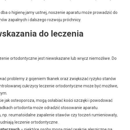
ie dba o higienę jamy ustnej, noszenie aparatu może prowadzić do
ów zapalnych i dalszego rozwoju próchnicy.
skazania do leczenia
zenie ortodontyczne jest niewskazane lub wręcz niemożliwe. Do
ać problemy z gojeniem tkanek oraz zwiększać ryzyko stanów
ontrolowanej cukrzycy leczenie ortodontyczne może być możliwe,
cym.
kie jak osteoporoza, mogą osłabiać kości szczęki i powodować
adkach ortodonta może odradzić stosowanie aparatu.
a, np. reumatoidalne zapalenie stawów czy toczeń rumieniowaty,
udniają leczenie ortodontyczne.
ontycznych
– niektóre osoby mogą mieć reakcje alergiczne na