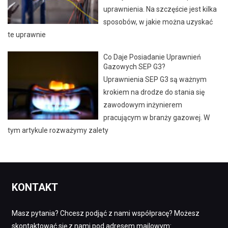
uprawnienia. Na szczęście jest kilka
sposobów, w jakie można uzyskać
te uprawnie
Co Daje Posiadanie Uprawnień
Gazowych SEP G3?
Uprawnienia SEP G3 są ważnym
krokiem na drodze do stania się
zawodowym inżynierem
pracującym w branży gazowej. W
tym artykule rozważymy zalety
KONTAKT
Masz pytania? Chcesz podjąć z nami współpracę? Możesz
skontaktować się z nami pod adresem mailowym: