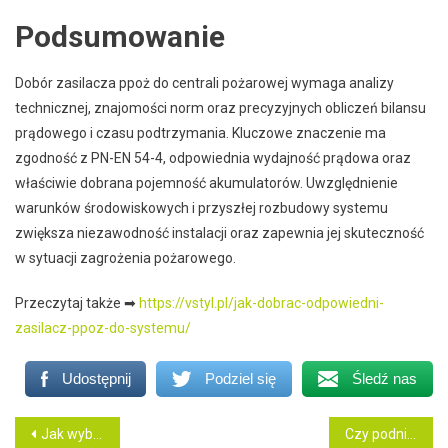
Podsumowanie
Dobór zasilacza ppoż do centrali pożarowej wymaga analizy
technicznej, znajomości norm oraz precyzyjnych obliczeń bilansu
prądowego i czasu podtrzymania. Kluczowe znaczenie ma
zgodność z PN-EN 54-4, odpowiednia wydajność prądowa oraz
właściwie dobrana pojemność akumulatorów. Uwzględnienie
warunków środowiskowych i przyszłej rozbudowy systemu
zwiększa niezawodność instalacji oraz zapewnia jej skuteczność
w sytuacji zagrożenia pożarowego.
Przeczytaj także ➡
https://vstyl.pl/jak-dobrac-odpowiedni-
zasilacz-ppoz-do-systemu/
Udostępnij
Podziel się
Śledź nas
Nawigacja
Jak wybrać skuteczną firmę do windykacji należności?
Czy podniesienie dna zatoki szczękowej boli?