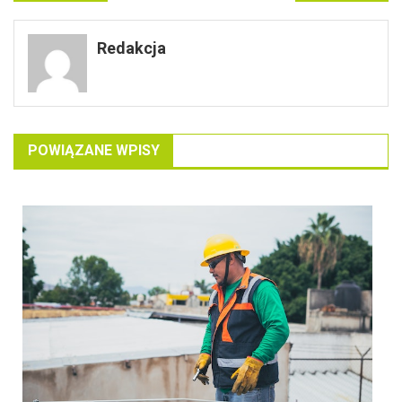
wpisu
Redakcja
POWIĄZANE WPISY