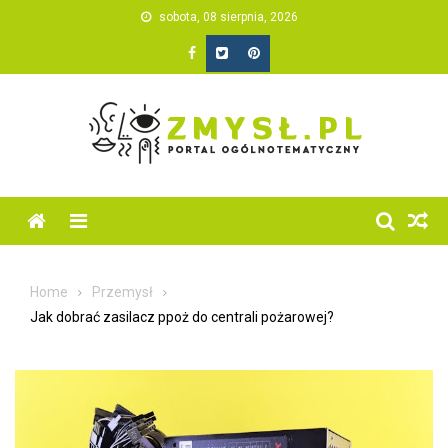
Skip
sobota, 08 sierpnia, 2026
to
content
Home
Przemysł
Jak dobrać zasilacz ppoż do centrali pożarowej?