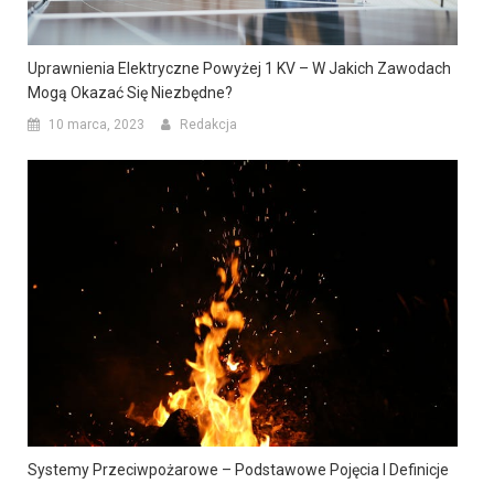
Uprawnienia Elektryczne Powyżej 1 KV – W Jakich Zawodach
Mogą Okazać Się Niezbędne?
10 marca, 2023
Redakcja
Systemy Przeciwpożarowe – Podstawowe Pojęcia I Definicje