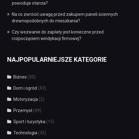
powoduje otarcia?
Na co zwrócić uwagę przed zakupem paneli ściennych
drewnopodobnych do mieszkania?
Czy wezwanie do zapłaty jest konieczne przed
rozpoczęciem windykacji firmowej?
NAJPOPULARNIEJSZE KATEGORIE
Biznes
(50)
Dom i ogród
(43)
Motoryzacja
(2)
Przemysł
(49)
Sport i turystyka
(15)
Technologia
(35)