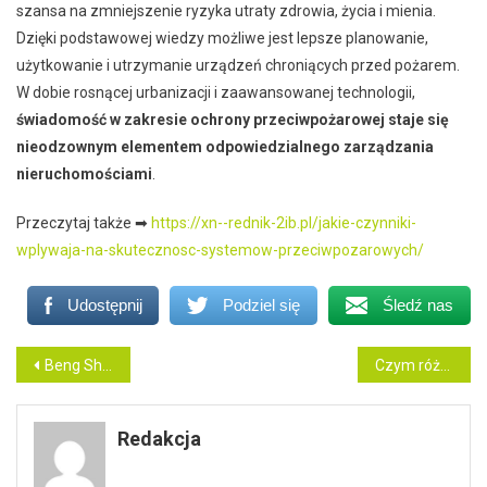
szansa na zmniejszenie ryzyka utraty zdrowia, życia i mienia.
Dzięki podstawowej wiedzy możliwe jest lepsze planowanie,
użytkowanie i utrzymanie urządzeń chroniących przed pożarem.
W dobie rosnącej urbanizacji i zaawansowanej technologii,
świadomość w zakresie ochrony przeciwpożarowej staje się
nieodzownym elementem odpowiedzialnego zarządzania
nieruchomościami
.
Przeczytaj także ➡
https://xn--rednik-2ib.pl/jakie-czynniki-
wplywaja-na-skutecznosc-systemow-przeciwpozarowych/
Udostępnij
Podziel się
Śledź nas
Nawigacja
Beng Shop – największy multibrand pole dance w Polsce
Czym różni się strój na jogę damski od stroju fitness?
wpisu
Redakcja