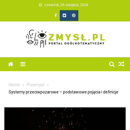
Skip
czwartek, 06 sierpnia, 2026
to
content
Home
Przemysł
Systemy przeciwpożarowe – podstawowe pojęcia i definicje