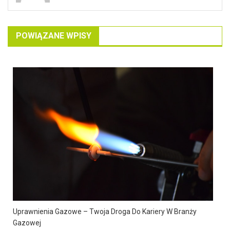
POWIĄZANE WPISY
Uprawnienia Gazowe – Twoja Droga Do Kariery W Branży
Gazowej