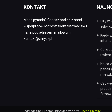
KONTAKT
NAJN
Masz pytania? Chcesz podjąć z nami
Czy w j
współpracę? Możesz skontaktować się z
zęby, 
nami pod adresem mailowym:
Kiedy w
kontakt@zmysł.pl
intern
Co zro
uwiera 
Na co 
paneli
mieszk
Czy we
przed 
firmow
BlogMagazine
|
Theme: BlogMagazine by
Dinesh Ghimire
.