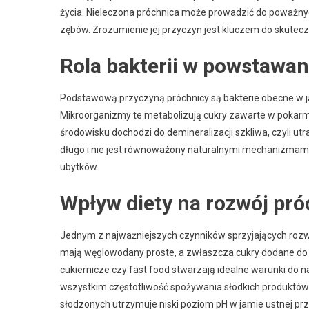
życia. Nieleczona próchnica może prowadzić do poważnych
zębów. Zrozumienie jej przyczyn jest kluczem do skutecz
Rola bakterii w powstawan
Podstawową przyczyną próchnicy są bakterie obecne w j
Mikroorganizmy te metabolizują cukry zawarte w pokarmi
środowisku dochodzi do demineralizacji szkliwa, czyli utra
długo i nie jest równoważony naturalnymi mechanizmami
ubytków.
Wpływ diety na rozwój pró
Jednym z najważniejszych czynników sprzyjających rozw
mają węglowodany proste, a zwłaszcza cukry dodane do ż
cukiernicze czy fast food stwarzają idealne warunki do na
wszystkim częstotliwość spożywania słodkich produktów 
słodzonych utrzymuje niski poziom pH w jamie ustnej prz