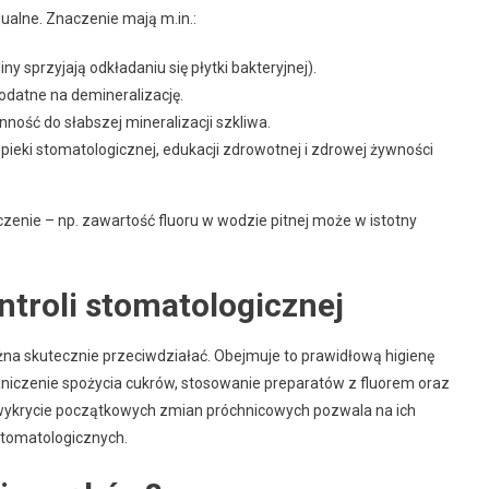
ualne. Znaczenie mają m.in.:
 sprzyjają odkładaniu się płytki bakteryjnej).
 podatne na demineralizację.
ność do słabszej mineralizacji szkliwa.
ieki stomatologicznej, edukacji zdrowotnej i zdrowej żywności
zenie – np. zawartość fluoru w wodzie pitnej może w istotny
ontroli stomatologicznej
ożna skutecznie przeciwdziałać. Obejmuje to prawidłową higienę
aniczenie spożycia cukrów, stosowanie preparatów z fluorem oraz
ykrycie początkowych zmian próchnicowych pozwala na ich
stomatologicznych.