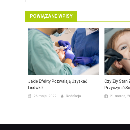
POWIĄZANE WPISY
Jakie Efekty Pozwalają Uzyskać
Czy Zły Stan
Licówki?
Przyczynić S
26 maja, 2022
Redakcja
21 marca, 2