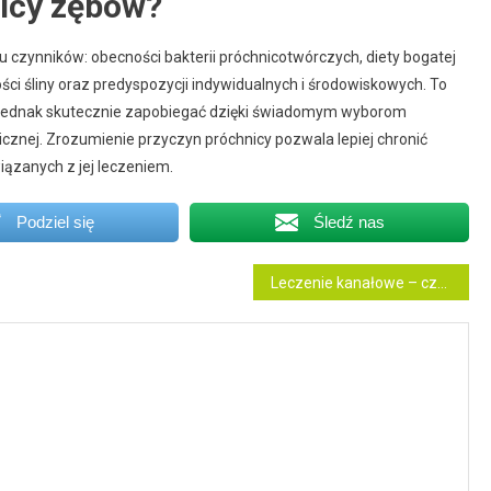
nicy zębów?
u czynników: obecności bakterii próchnicotwórczych, diety bogatej
lości śliny oraz predyspozycji indywidualnych i środowiskowych. To
 jednak skutecznie zapobiegać dzięki świadomym wyborom
gicznej. Zrozumienie przyczyn próchnicy pozwala lepiej chronić
iązanych z jej leczeniem.
Podziel się
Śledź nas
Leczenie kanałowe – czy zawsze ratuje ząb?