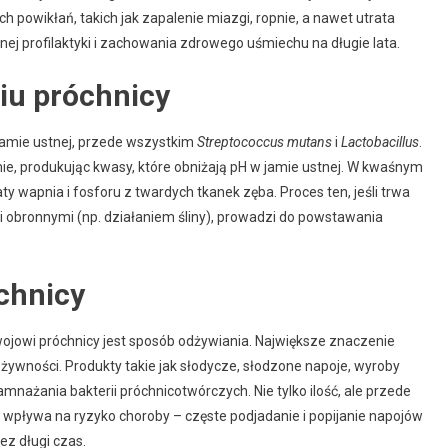
 powikłań, takich jak zapalenie miazgi, ropnie, a nawet utrata
nej profilaktyki i zachowania zdrowego uśmiechu na długie lata.
iu próchnicy
amie ustnej, przede wszystkim
Streptococcus mutans
i
Lactobacillus
.
e, produkując kwasy, które obniżają pH w jamie ustnej. W kwaśnym
ty wapnia i fosforu z twardych tkanek zęba. Proces ten, jeśli trwa
 obronnymi (np. działaniem śliny), prowadzi do powstawania
chnicy
ojowi próchnicy jest sposób odżywiania. Największe znaczenie
ywności. Produkty takie jak słodycze, słodzone napoje, wyroby
mnażania bakterii próchnicotwórczych. Nie tylko ilość, ale przede
wpływa na ryzyko choroby – częste podjadanie i popijanie napojów
ez długi czas.