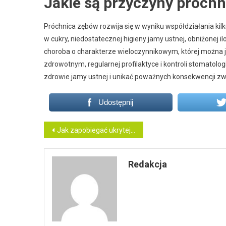
Jakie są przyczyny próch
Próchnica zębów rozwija się w wyniku współdziałania kilk
w cukry, niedostatecznej higieny jamy ustnej, obniżonej i
choroba o charakterze wieloczynnikowym, której można
zdrowotnym, regularnej profilaktyce i kontroli stomatolo
zdrowie jamy ustnej i unikać poważnych konsekwencji zw
Udostępnij
Nawigacja
Jak zapobiegać ukrytej próchnicy zębów?
wpisu
Redakcja