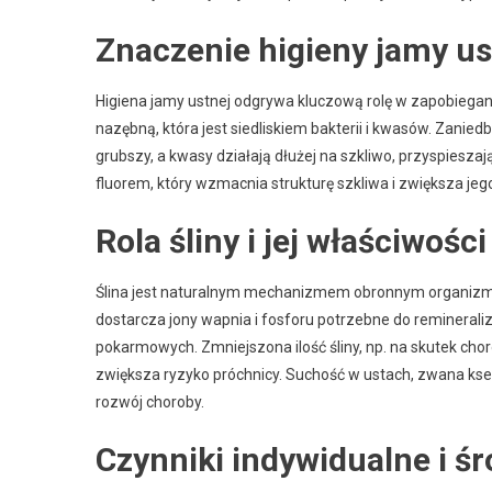
Znaczenie higieny jamy us
Higiena jamy ustnej odgrywa kluczową rolę w zapobiegan
nazębną, która jest siedliskiem bakterii i kwasów. Zanied
grubszy, a kwasy działają dłużej na szkliwo, przyspieszają
fluorem, który wzmacnia strukturę szkliwa i zwiększa je
Rola śliny i jej właściwoś
Ślina jest naturalnym mechanizmem obronnym organizmu 
dostarcza jony wapnia i fosforu potrzebne do reminerali
pokarmowych. Zmniejszona ilość śliny, np. na skutek cho
zwiększa ryzyko próchnicy. Suchość w ustach, zwana kse
rozwój choroby.
Czynniki indywidualne i 