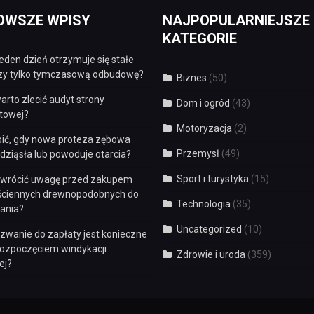
OWSZE WPISY
NAJPOPULARNIEJSZE
KATEGORIE
eden dzień otrzymuje się stałe
czy tylko tymczasową odbudowę?
Biznes
(50)
arto zlecić audyt strony
Dom i ogród
(43)
etowej?
Motoryzacja
(2)
bić, gdy nowa proteza zębowa
Przemysł
(49)
dziąsła lub powoduje otarcia?
Sport i turystyka
(15)
zwrócić uwagę przed zakupem
 ściennych drewnopodobnych do
Technologia
(35)
ania?
Uncategorized
(10)
zwanie do zapłaty jest konieczne
rozpoczęciem windykacji
Zdrowie i uroda
(359)
ej?