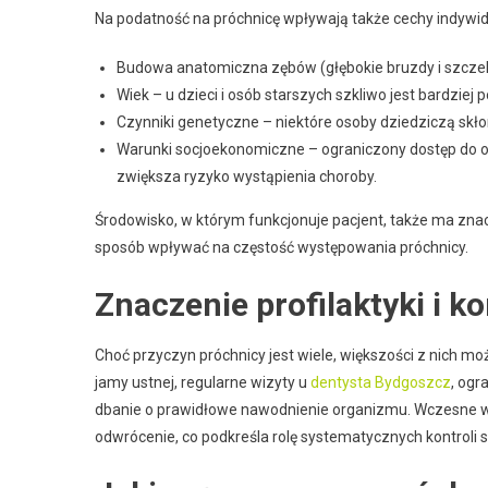
Na podatność na próchnicę wpływają także cechy indywid
Budowa anatomiczna zębów (głębokie bruzdy i szczeliny
Wiek – u dzieci i osób starszych szkliwo jest bardziej
Czynniki genetyczne – niektóre osoby dziedziczą skłon
Warunki socjoekonomiczne – ograniczony dostęp do op
zwiększa ryzyko wystąpienia choroby.
Środowisko, w którym funkcjonuje pacjent, także ma znac
sposób wpływać na częstość występowania próchnicy.
Znaczenie profilaktyki i k
Choć przyczyn próchnicy jest wiele, większości z nich m
jamy ustnej, regularne wizyty u
dentysta Bydgoszcz
, ogr
dbanie o prawidłowe nawodnienie organizmu. Wczesne w
odwrócenie, co podkreśla rolę systematycznych kontroli 