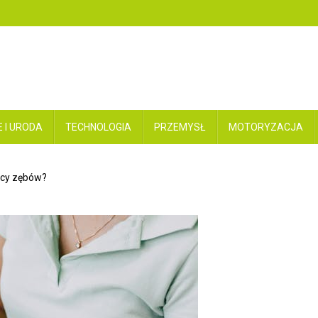
 I URODA
TECHNOLOGIA
PRZEMYSŁ
MOTORYZACJA
icy zębów?