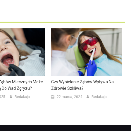
 Zębów Mlecznych Może
Czy Wybielanie Zębów Wpływa Na
ię Do Wad Zgryzu?
Zdrowie Szkliwa?
025
Redakcja
22 marca, 2024
Redakcja