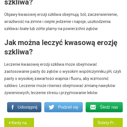
szkliwa?
Objawy kwasowej erozji szkliwa obejmują: ból, zaczerwienienie,
wrażliwość na zimne i ciepłe jedzenie i napoje, uszkodzenia
szkliwa i białe lub żółte plamy na powierzchni zębów.
Jak można leczyć kwasową erozję
szkliwa?
Leczenie kwasowej erozji szkliwa może obejmować
zastosowanie pasty do zębów o wysokim współczynniku pH, czyli
pasty o wysokiej zawartości wapnia i fluoru, aby wzmocnić
szkliwo. Leczenie może również obejmować zmianę nawyków
żywieniowych, leczenie stresu i przyjmowanie leków.
Udostępnij
Podziel się
Śledź nas
Nawigacja
Kiedy należy pójść do chirurga szczękowego?
Rolety Przeciwpożarowe – Bezpieczeństwo W Twoich Rękach