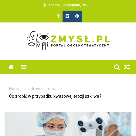
Skip
sobota, 08 sierpnia, 2026
to
content
Home
Zdrowie i uroda
Co zrobić w przypadku kwasowej erozji szkliwa?