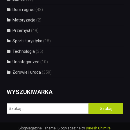
Dom i ogród
(43)
Motoryzacja
(2)
Przemysł
(49)
Sport i turystyka
(15)
Technologia
(35)
Uncategorized
(10)
Zdrowie i uroda
(359)
WYSZUKIWARKA
Szukaj:
BlogMagazine
|
Theme: BlogMagazine by
Dinesh Ghimire
.