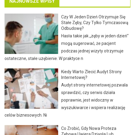
NAJNOWSZE WPISY
Czy W Jeden Dzień Otrzymuje Się
Stałe Zęby, Czy Tylko Tymczasową
Odbudowę?
Hasła takie jak „zęby w jeden dzień”
mogą sugerować, że pacjent
podczas jednej wizyty otrzymuje
ostateczne, stałe uzębienie. W praktyce n
Kiedy Warto Zlecić Audyt Strony
Internetowej?
Audyt strony internetowej pozwala
sprawdzić, czy serwis działa
poprawnie, jest widoczny w
wyszukiwarce i wspiera realizację
celów biznesowych. Ni
Co Zrobić, Gdy Nowa Proteza
Zębowa Uwiera Dziąsła Lub