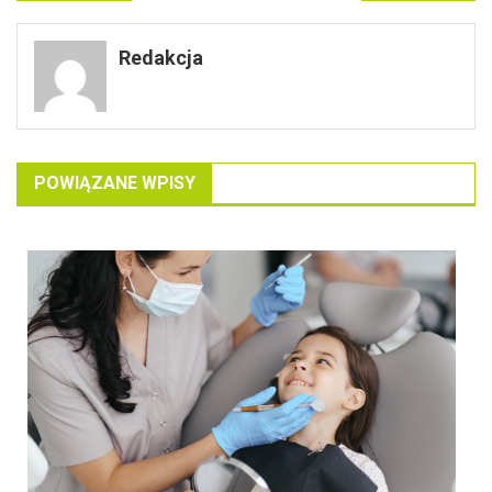
wpisu
Redakcja
POWIĄZANE WPISY