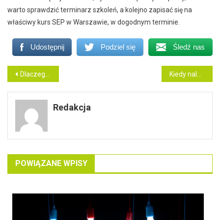
warto sprawdzić terminarz szkoleń, a kolejno zapisać się na
właściwy kurs SEP w Warszawie, w dogodnym terminie.
Udostępnij
Podziel się
Śledź nas
Nawigacja
Dlaczego wybrać stomatologię w Poznaniu?
Kiedy należy umówić wizytę w gabinecie stomatologicznym w Opolu?
wpisu
Redakcja
POWIĄZANE WPISY