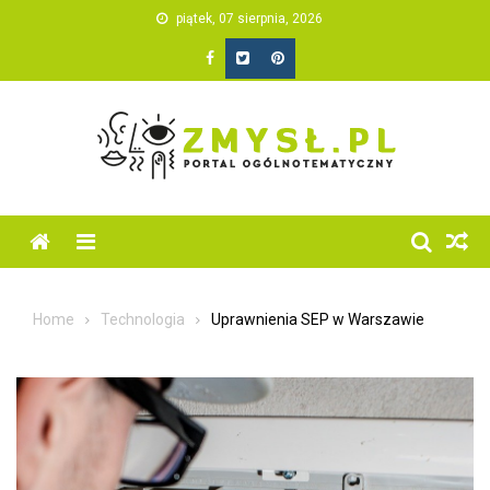
Skip
piątek, 07 sierpnia, 2026
to
content
Home
Technologia
Uprawnienia SEP w Warszawie