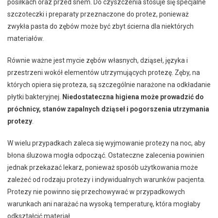
posiłkach oraz przed snem. Do czyszczenia stosuje się specjalne
szczoteczki i preparaty przeznaczone do protez, ponieważ
zwykła pasta do zębów może być zbyt ścierna dla niektórych
materiałów.
Równie ważne jest mycie zębów własnych, dziąseł, języka i
przestrzeni wokół elementów utrzymujących protezę. Zęby, na
których opiera się proteza, są szczególnie narażone na odkładanie
płytki bakteryjnej.
Niedostateczna higiena może prowadzić do
próchnicy, stanów zapalnych dziąseł i pogorszenia utrzymania
protezy
.
W wielu przypadkach zaleca się wyjmowanie protezy na noc, aby
błona śluzowa mogła odpocząć. Ostateczne zalecenia powinien
jednak przekazać lekarz, ponieważ sposób użytkowania może
zależeć od rodzaju protezy i indywidualnych warunków pacjenta.
Protezy nie powinno się przechowywać w przypadkowych
warunkach ani narażać na wysoką temperaturę, która mogłaby
odkształcić materiał.