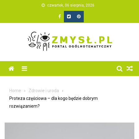
Skip
czwartek, 06 sierpnia, 2026
to
content
Home
Zdrowie i uroda
Proteza częściowa – dla kogo będzie dobrym
rozwiązaniem?