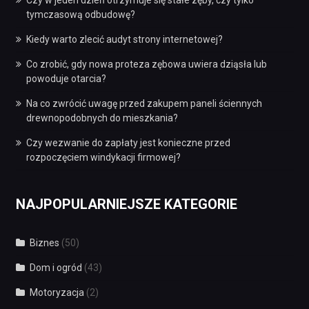
Czy w jeden dzień otrzymuje się stałe zęby, czy tylko
tymczasową odbudowę?
Kiedy warto zlecić audyt strony internetowej?
Co zrobić, gdy nowa proteza zębowa uwiera dziąsła lub
powoduje otarcia?
Na co zwrócić uwagę przed zakupem paneli ściennych
drewnopodobnych do mieszkania?
Czy wezwanie do zapłaty jest konieczne przed
rozpoczęciem windykacji firmowej?
NAJPOPULARNIEJSZE KATEGORIE
Biznes
(50)
Dom i ogród
(43)
Motoryzacja
(2)