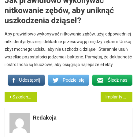
Jak prawidłowo wykonywać
nitkowanie zębów, aby uniknąć
uszkodzenia dziąseł?
Aby prawidłowo wykonywać nitkowanie zębów, użyj odpowiedniej
nitki dentystycznej i delikatnie przesuwaj ją między zębami. Unikaj
zbyt mocnego ucisku, aby nie uszkodzić dziąseł. Starannie usuń
wszelkie pozostałości jedzenia i bakterie. Pamiętaj, że dokładność
i ostrożność są kluczowe, aby osiągnąć najlepsze efekty.
Udostępnij
Podziel się
Śledź nas
Nawigacja
Szkolenia i certyfikacje w dziedzinie uprawnień elektroenergetycznych SEP G1: Jak przygotować się do egzaminu?
Implanty zębowe w rekonstrukcji żuchwy po urazach: Precyzyjne odbudowywanie kości
wpisu
Redakcja