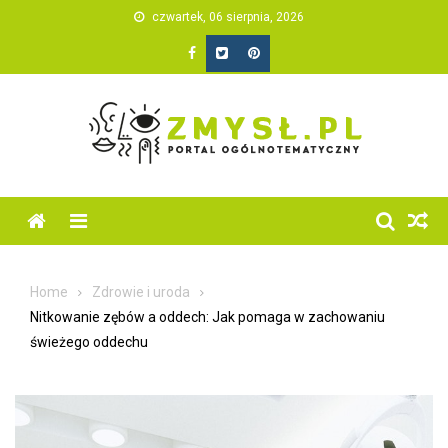
Skip
czwartek, 06 sierpnia, 2026
to
content
Home
Zdrowie i uroda
Nitkowanie zębów a oddech: Jak pomaga w zachowaniu
świeżego oddechu