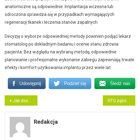
anatomiczne są odpowiednie. Implantacja wczesna lub
odroczona sprawdza się w przypadkach wymagających
regeneracji tkanek i leczenia stanów zapalnych.
Decyzję o wyborze odpowiedniej metody powinien podjąć lekarz
stomatolog po dokładnym badaniu i ocenie stanu zdrowia
pacjenta. Bez względu na wybraną metodę, odpowiednie
planowanie i profesjonalne wykonanie zabiegu zapewniają trwałe
efekty i komfort użytkowania implantu przez wiele lat.
Udostępnij
Podziel się
Śledź nas
Nawigacja
Jak dostosować strój do pole dance do różnych typów sylwetki?
RTG zębów – jak rozpoznać ząb do leczenia kanałowego na zdjęciu rentgenowskim?
wpisu
Redakcja