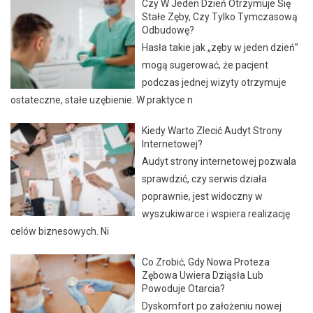
Czy W Jeden Dzień Otrzymuje Się
Stałe Zęby, Czy Tylko Tymczasową
Odbudowę?
Hasła takie jak „zęby w jeden dzień”
mogą sugerować, że pacjent
podczas jednej wizyty otrzymuje
ostateczne, stałe uzębienie. W praktyce n
Kiedy Warto Zlecić Audyt Strony
Internetowej?
Audyt strony internetowej pozwala
sprawdzić, czy serwis działa
poprawnie, jest widoczny w
wyszukiwarce i wspiera realizację
celów biznesowych. Ni
Co Zrobić, Gdy Nowa Proteza
Zębowa Uwiera Dziąsła Lub
Powoduje Otarcia?
Dyskomfort po założeniu nowej