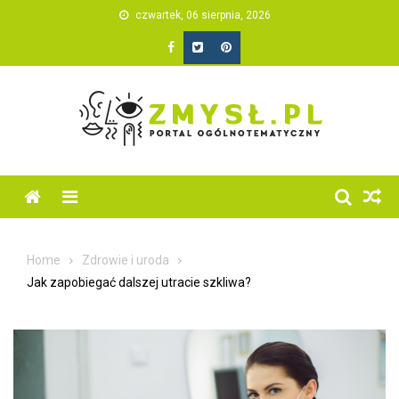
Skip
czwartek, 06 sierpnia, 2026
to
content
Home
Zdrowie i uroda
Jak zapobiegać dalszej utracie szkliwa?