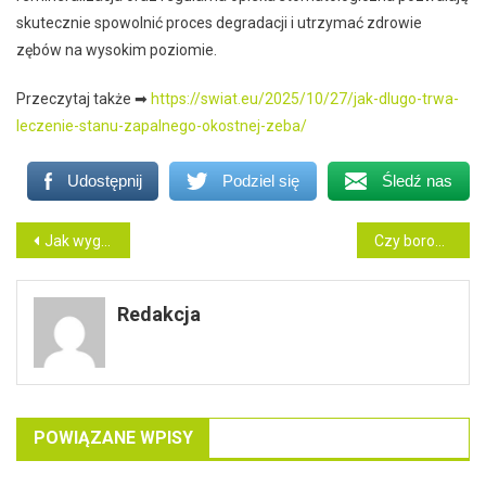
skutecznie spowolnić proces degradacji i utrzymać zdrowie
zębów na wysokim poziomie.
Przeczytaj także ➡
https://swiat.eu/2025/10/27/jak-dlugo-trwa-
leczenie-stanu-zapalnego-okostnej-zeba/
Udostępnij
Podziel się
Śledź nas
Nawigacja
Jak wygląda zabieg odsłaniania zatrzymanego zęba?
Czy borowanie zęba jest konieczne przy małej próchnicy?
wpisu
Redakcja
POWIĄZANE WPISY