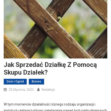
Jak Sprzedać Działkę Z Pomocą
Skupu Działek?
Dom I Ogród
Biznes
25 Stycznia, 2022
Redakcja
W tym momencie działalność różnego rodzaju organizacji i
instytucji ułatwia ludziom załatwianie nawet tych najtrudniejszych