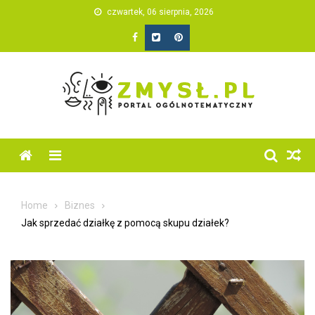
Skip
czwartek, 06 sierpnia, 2026
to
content
Home
Biznes
Jak sprzedać działkę z pomocą skupu działek?