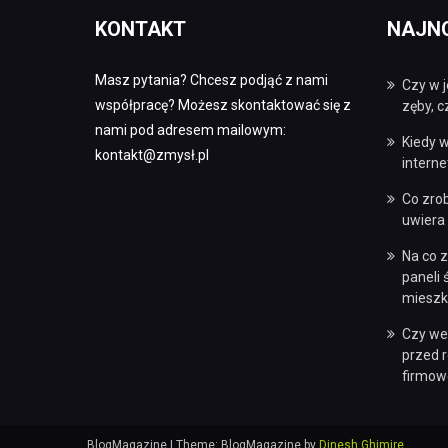
KONTAKT
NAJN
Masz pytania? Chcesz podjąć z nami
Czy w j
współpracę? Możesz skontaktować się z
zęby, 
nami pod adresem mailowym:
Kiedy w
kontakt@zmysł.pl
intern
Co zro
uwiera 
Na co 
paneli
mieszk
Czy we
przed 
firmow
BlogMagazine
|
Theme: BlogMagazine by
Dinesh Ghimire
.