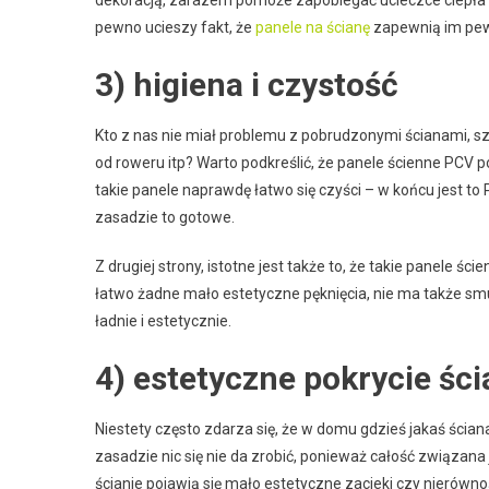
pewno ucieszy fakt, że
panele na ścianę
zapewnią im pew
3) higiena i czystość
Kto z nas nie miał problemu z pobrudzonymi ścianami, szc
od roweru itp? Warto podkreślić, że panele ścienne PCV 
takie panele naprawdę łatwo się czyści – w końcu jest to 
zasadzie to gotowe.
Z drugiej strony, istotne jest także to, że takie panele ś
łatwo żadne mało estetyczne pęknięcia, nie ma także sm
ładnie i estetycznie.
4) estetyczne pokrycie ści
Niestety często zdarza się, że w domu gdzieś jakaś ściana
zasadzie nic się nie da zrobić, ponieważ całość związan
ścianie pojawią się mało estetyczne zacieki czy nierówn