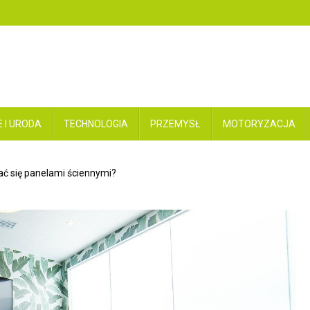
 I URODA
TECHNOLOGIA
PRZEMYSŁ
MOTORYZACJA
ć się panelami ściennymi?