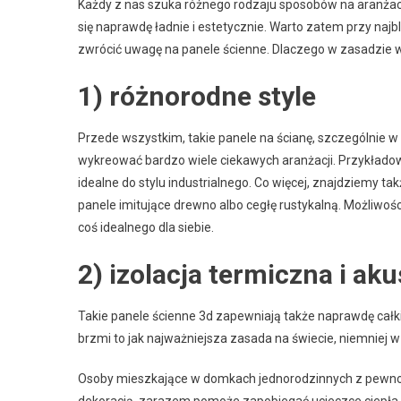
Każdy z nas szuka różnego rodzaju sposobów na aranża
się naprawdę ładnie i estetycznie. Warto zatem przy najbl
zwrócić uwagę na panele ścienne. Dlaczego w zasadzie w
1) różnorodne style
Przede wszystkim, takie panele na ścianę, szczególnie 
wykreować bardzo wiele ciekawych aranżacji. Przykładowo
idealne do stylu industrialnego. Co więcej, znajdziemy ta
panele imitujące drewno albo cegłę rustykalną. Możliwoś
coś idealnego dla siebie.
2) izolacja termiczna i ak
Takie panele ścienne 3d zapewniają także naprawdę całki
brzmi to jak najważniejsza zasada na świecie, niemniej w 
Osoby mieszkające w domkach jednorodzinnych z pewności
dekoracją, zarazem pomoże zapobiegać ucieczce ciepła i