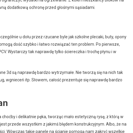
ną dodatkową ochronę przed głośnymi sąsiadami.
zególnie u dołu przez rzucane byle jak szkolne plecaki, buty, opony
pomogą dość szybko i łatwo rozwiązać ten problem. Po pierwsze,
PCV. Wystarczy tak naprawdę tylko ściereczka i trochę płynu i w
cienne 3d są naprawdę bardzo wytrzymałe. Nie tworzą się na nich tak
ug, wgnieceń itp. Słowem, całość prezentuje się naprawdę bardzo
an
 choćby i delikatnie pęka, tworząc mało estetyczną rysę, z którą w
a jest przede wszystkim z jakimś błędem konstrukcyjnym. Albo, że na
ości. Wówczas takie panele na ścianie pomogą nam zakryć wszelkie