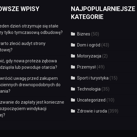
OWSZE WPISY
NAJPOPULARNIEJSZE
KATEGORIE
eden dzień otrzymuje się stałe
czy tylko tymczasową odbudowę?
Biznes
(50)
arto zlecić audyt strony
Dom i ogród
(43)
etowej?
Motoryzacja
(2)
bić, gdy nowa proteza zębowa
Przemysł
(49)
dziąsła lub powoduje otarcia?
Sport i turystyka
(15)
zwrócić uwagę przed zakupem
 ściennych drewnopodobnych do
Technologia
(35)
ania?
Uncategorized
(10)
zwanie do zapłaty jest konieczne
rozpoczęciem windykacji
Zdrowie i uroda
(359)
ej?