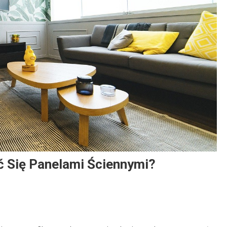
 Się Panelami Ściennymi?