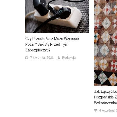
Czy Przedłużacz Może Wzniecić
Pożar? Jak Się Przed Tym
Zabezpieczyć?
7 kwietnia, 2023
Redakcja
Jak Łączyć Lu
Hiszpańskie Z
Wykończenio
4 września,