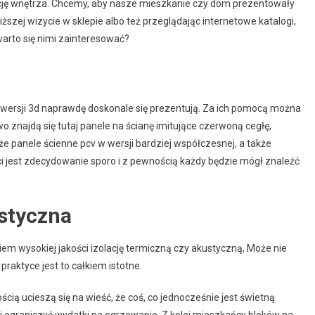
cję wnętrza. Chcemy, aby nasze mieszkanie czy dom prezentowały
iższej wizycie w sklepie albo też przeglądając internetowe katalogi,
arto się nimi zainteresować?
w wersji 3d naprawdę doskonale się prezentują. Za ich pomocą można
 znajdą się tutaj panele na ścianę imitujące czerwoną cegłę,
kże panele ścienne pcv w wersji bardziej współczesnej, a także
ci jest zdecydowanie sporo i z pewnością każdy będzie mógł znaleźć
ustyczna
em wysokiej jakości izolację termiczną czy akustyczną, Może nie
praktyce jest to całkiem istotne.
ą ucieszą się na wieść, że coś, co jednocześnie jest świetną
 ograniczyć wydatki na ogrzewanie. Z kolei mieszkańcy bloków na