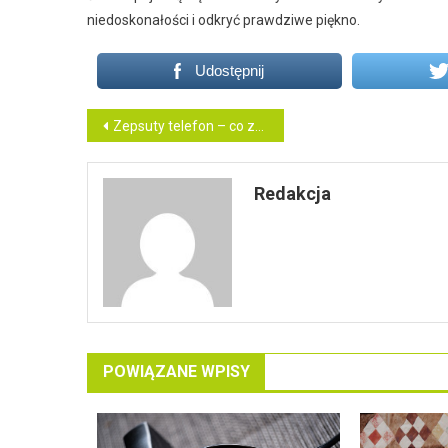
niedoskonałości i odkryć prawdziwe piękno.
Udostępnij
Nawigacja
Zepsuty telefon – co zrobić?
wpisu
Redakcja
POWIĄZANE WPISY