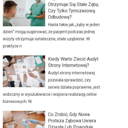
Otrzymuje Się Stałe Zęby,
Czy Tylko Tymczasową
Odbudowę?
Hasła takie jak „zęby w jeden
dzień” mogą sugerować, że pacjent podczas jednej
wizyty otrzymuje ostateczne, stałe uzębienie. W
praktyce n
Kiedy Warto Zlecić Audyt
Strony Internetowej?
Audyt strony internetowej
pozwala sprawdzić, czy
serwis działa poprawnie, jest
widoczny w wyszukiwarce i wspiera realizację celów
biznesowych. Ni
Co Zrobić, Gdy Nowa
Proteza Zębowa Uwiera
Dziąsła Lub Powoduje