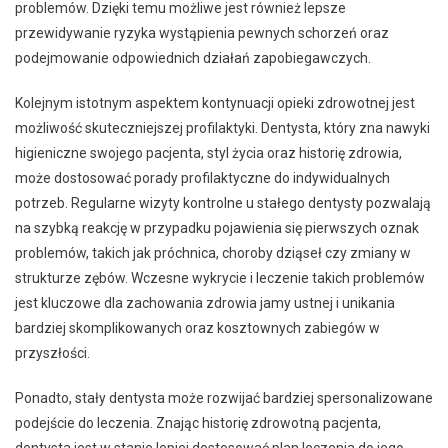
problemów. Dzięki temu możliwe jest również lepsze
przewidywanie ryzyka wystąpienia pewnych schorzeń oraz
podejmowanie odpowiednich działań zapobiegawczych.
Kolejnym istotnym aspektem kontynuacji opieki zdrowotnej jest
możliwość skuteczniejszej profilaktyki. Dentysta, który zna nawyki
higieniczne swojego pacjenta, styl życia oraz historię zdrowia,
może dostosować porady profilaktyczne do indywidualnych
potrzeb. Regularne wizyty kontrolne u stałego dentysty pozwalają
na szybką reakcję w przypadku pojawienia się pierwszych oznak
problemów, takich jak próchnica, choroby dziąseł czy zmiany w
strukturze zębów. Wczesne wykrycie i leczenie takich problemów
jest kluczowe dla zachowania zdrowia jamy ustnej i unikania
bardziej skomplikowanych oraz kosztownych zabiegów w
przyszłości.
Ponadto, stały dentysta może rozwijać bardziej spersonalizowane
podejście do leczenia. Znając historię zdrowotną pacjenta,
dentysta jest w stanie lepiej dostosować plan leczenia do jego