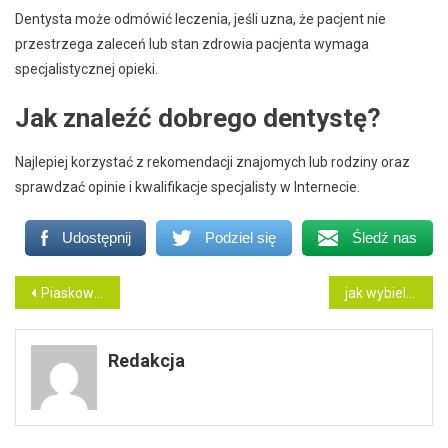
Dentysta może odmówić leczenia, jeśli uzna, że pacjent nie
przestrzega zaleceń lub stan zdrowia pacjenta wymaga
specjalistycznej opieki.
Jak znaleźć dobrego dentystę?
Najlepiej korzystać z rekomendacji znajomych lub rodziny oraz
sprawdzać opinie i kwalifikacje specjalisty w Internecie.
Udostępnij
Podziel się
Śledź nas
Nawigacja
Piaskowanie zębów, a skaling – porównanie metod usuwania kamienia nazębnego
jak wybielić protezę zębową w domu?
wpisu
Redakcja