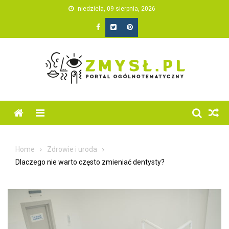
Skip
niedziela, 09 sierpnia, 2026
to
content
Home
Zdrowie i uroda
Dlaczego nie warto często zmieniać dentysty?