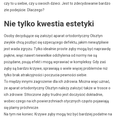
czy to u siebie, czy u swoich dzieci. Jest to zdecydowanie bardzo
złe podejście. Dlaczego?
Nie tylko kwestia estetyki
Osoby decydujące się założyć aparat ortodontyczny Olsztyn
zwykle chcą pozbyć się szpecącego defektu, jakim niewątpliwie
jest wada zgryzu. Tylko idealnie proste zęby mogą być naprawdę
piękne, więc nawet niewielkie odchylenia od normy nie są
pożądane, psują efekt i mogą wprawiać w kompleksy. Gdy zaś
zęby są bardzo krzywe, sprawiają o wiele więcej problemów niż
tylko brak atrakcyjności i poczucia pewności siebie.
To między innymi zagrożenie dla ich zdrowia. Można więc uznać,
że aparat ortodontyczny Olsztyn należy założyć także w trosce o
ich zdrowie. Stłoczone zęby trudno jest doczyścić dokładnie,
wobec czego na ich powierzchniach stycznych często pojawiają
się plamy próchnicze.
Na tym nie koniec. Krzywe zęby mogą też być bardziej podatne na