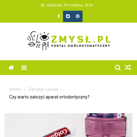
Skip
niedziela, 09 sierpnia, 2026
to
content
Home
Zdrowie i uroda
Czy warto założyć aparat ortodontyczny?