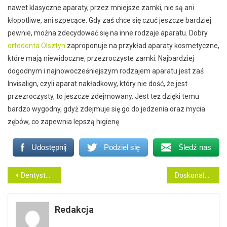
nawet klasyczne aparaty, przez mniejsze zamki, nie są ani
kłopotliwe, ani szpecące. Gdy zaś chce się czuć jeszcze bardziej
pewnie, można zdecydować się na inne rodzaje aparatu. Dobry
ortodonta Olsztyn
zaproponuje na przykład aparaty kosmetyczne,
które mają niewidoczne, przezroczyste zamki. Najbardziej
dogodnym i najnowocześniejszym rodzajem aparatu jest zaś
Invisalign, czyli aparat nakładkowy, który nie dość, że jest
przezroczysty, to jeszcze zdejmowany. Jest też dzięki temu
bardzo wygodny, gdyż zdejmuje się go do jedzenia oraz mycia
zębów, co zapewnia lepszą higienę.
Udostępnij
Podziel się
Śledź nas
Nawigacja
Dentysta z Krakowa – jaki najlepszy?
Doskonały dentysta dla naszych dzieci
wpisu
Redakcja