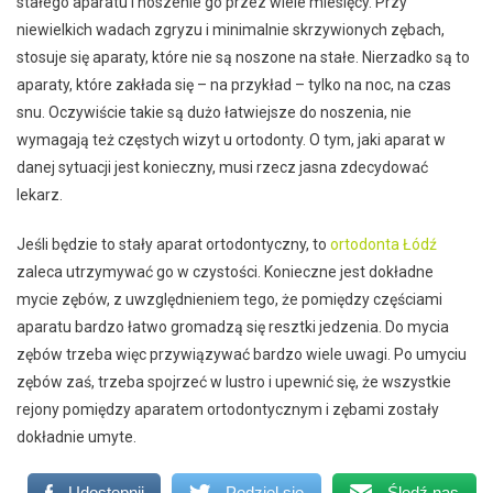
stałego aparatu i noszenie go przez wiele miesięcy. Przy
niewielkich wadach zgryzu i minimalnie skrzywionych zębach,
stosuje się aparaty, które nie są noszone na stałe. Nierzadko są to
aparaty, które zakłada się – na przykład – tylko na noc, na czas
snu. Oczywiście takie są dużo łatwiejsze do noszenia, nie
wymagają też częstych wizyt u ortodonty. O tym, jaki aparat w
danej sytuacji jest konieczny, musi rzecz jasna zdecydować
lekarz.
Jeśli będzie to stały aparat ortodontyczny, to
ortodonta Łódź
zaleca utrzymywać go w czystości. Konieczne jest dokładne
mycie zębów, z uwzględnieniem tego, że pomiędzy częściami
aparatu bardzo łatwo gromadzą się resztki jedzenia. Do mycia
zębów trzeba więc przywiązywać bardzo wiele uwagi. Po umyciu
zębów zaś, trzeba spojrzeć w lustro i upewnić się, że wszystkie
rejony pomiędzy aparatem ortodontycznym i zębami zostały
dokładnie umyte.
Udostępnij
Podziel się
Śledź nas