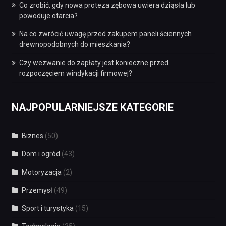
Co zrobić, gdy nowa proteza zębowa uwiera dziąsła lub
powoduje otarcia?
Na co zwrócić uwagę przed zakupem paneli ściennych
drewnopodobnych do mieszkania?
Czy wezwanie do zapłaty jest konieczne przed
rozpoczęciem windykacji firmowej?
NAJPOPULARNIEJSZE KATEGORIE
Biznes
(50)
Dom i ogród
(43)
Motoryzacja
(2)
Przemysł
(49)
Sport i turystyka
(15)