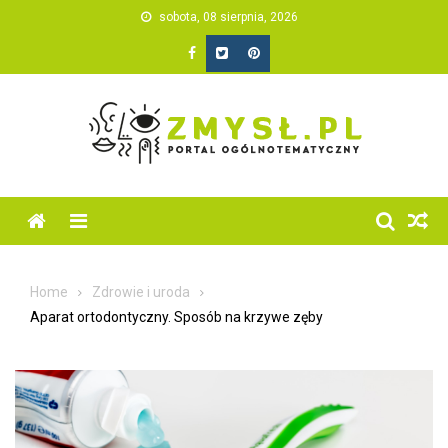
Skip
sobota, 08 sierpnia, 2026
to
content
Home
Zdrowie i uroda
Aparat ortodontyczny. Sposób na krzywe zęby