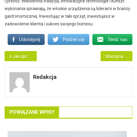
i prestiż. Wieloletnia tradycja, innowacyjne technologie i kunszt
wykonania sprawiają, że włoskie urządzenia są liderami w branży
gastronomicznej. Inwestując w taki sprzęt, inwestujesz w
zadowolenie klienta i sukces swojego biznesu.
Udostępnij
Podziel się
Śledź nas
Nawigacja
Jak optymalizować kategorie produktów pod kątem pozycjonowania sklepu internetowego?
Maszyna do robienia lodów świderków – jak powstaje idealna konsystencja?
wpisu
Redakcja
POWIĄZANE WPISY