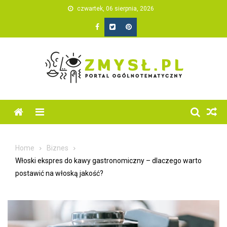
Skip
czwartek, 06 sierpnia, 2026
to
content
Home
Biznes
Włoski ekspres do kawy gastronomiczny – dlaczego warto
postawić na włoską jakość?