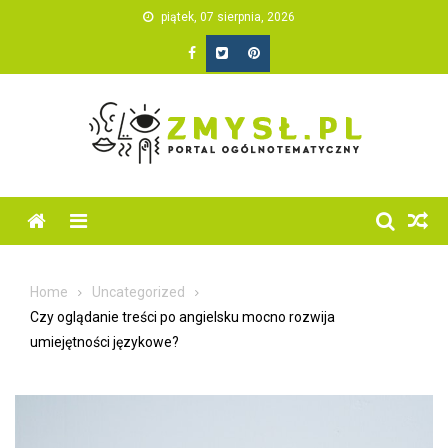
Skip
piątek, 07 sierpnia, 2026
to
content
Home
Uncategorized
Czy oglądanie treści po angielsku mocno rozwija
umiejętności językowe?