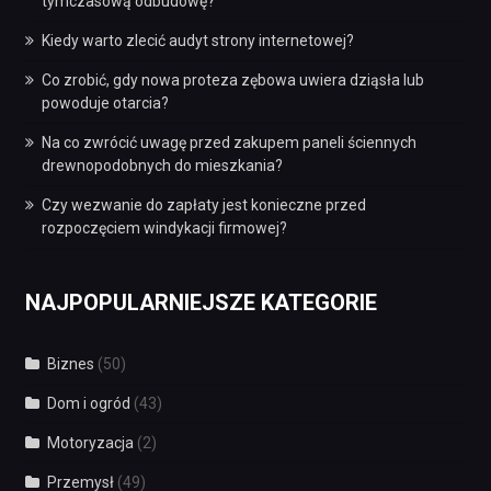
tymczasową odbudowę?
Kiedy warto zlecić audyt strony internetowej?
Co zrobić, gdy nowa proteza zębowa uwiera dziąsła lub
powoduje otarcia?
Na co zwrócić uwagę przed zakupem paneli ściennych
drewnopodobnych do mieszkania?
Czy wezwanie do zapłaty jest konieczne przed
rozpoczęciem windykacji firmowej?
NAJPOPULARNIEJSZE KATEGORIE
Biznes
(50)
Dom i ogród
(43)
Motoryzacja
(2)
Przemysł
(49)