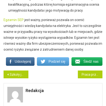
kwalifikacyjną, podczas której komisja egzaminacyjna ocenia
umiejętności kandydata i jego motywację do pracy.
Egzamin SEP
jest ważny, ponieważ pozwala on ocenić
umiejętności i wiedzę kandydata na elektryka. Jest to szczególnie
ważne w przypadku pracy na wysokościach lub w miejscach, gdzie
istnieje wysokie ryzyko wystąpienia wypadków. Egzamin ten jest
również ważny dla firm ubezpieczeniowych, ponieważ pozwala im
ocenić ryzyko związane z zatrudnieniem danej osoby.
Udostępnij
Podziel się
Śledź nas
Nawigacja
Szkoły językowe dla dzieci
Praca przy urządzeniach elektrycznych – wymagane uprawnienia
wpisu
Redakcja