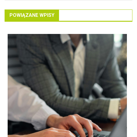
POWIĄZANE WPISY