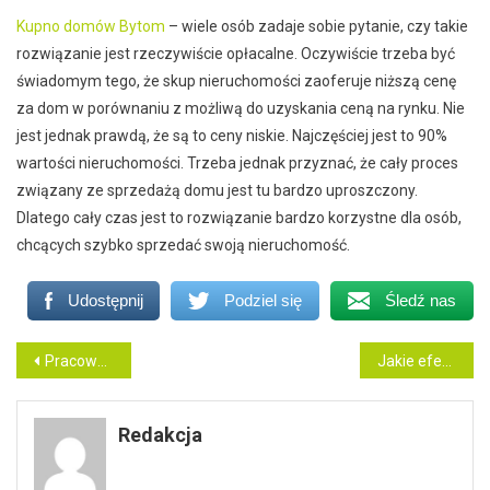
Kupno domów Bytom
– wiele osób zadaje sobie pytanie, czy takie
rozwiązanie jest rzeczywiście opłacalne. Oczywiście trzeba być
świadomym tego, że skup nieruchomości zaoferuje niższą cenę
za dom w porównaniu z możliwą do uzyskania ceną na rynku. Nie
jest jednak prawdą, że są to ceny niskie. Najczęściej jest to 90%
wartości nieruchomości. Trzeba jednak przyznać, że cały proces
związany ze sprzedażą domu jest tu bardzo uproszczony.
Dlatego cały czas jest to rozwiązanie bardzo korzystne dla osób,
chcących szybko sprzedać swoją nieruchomość.
Udostępnij
Podziel się
Śledź nas
Nawigacja
Pracownia protetyczna Gliwice
Jakie efekty pozwalają uzyskać licówki?
wpisu
Redakcja