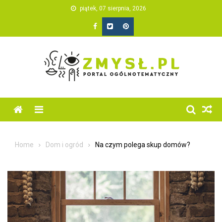
Skip
piątek, 07 sierpnia, 2026
to
content
Home
Dom i ogród
Na czym polega skup domów?