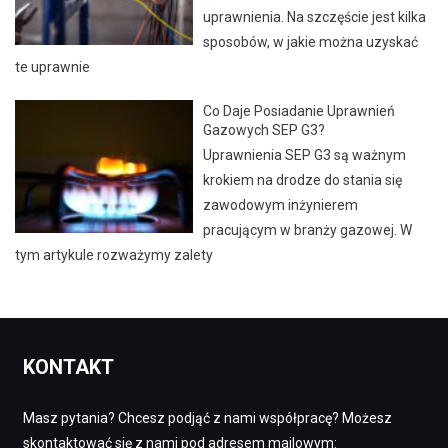
uprawnienia. Na szczęście jest kilka
sposobów, w jakie można uzyskać
te uprawnie
Co Daje Posiadanie Uprawnień
Gazowych SEP G3?
Uprawnienia SEP G3 są ważnym
krokiem na drodze do stania się
zawodowym inżynierem
pracującym w branży gazowej. W
tym artykule rozważymy zalety
KONTAKT
Masz pytania? Chcesz podjąć z nami współpracę? Możesz
skontaktować się z nami pod adresem mailowym: